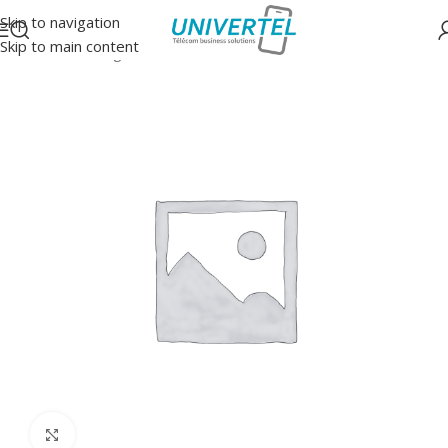
Skip to navigation
Skip to main content
Accueil
/
uncategorized
Click to enlarge