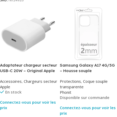
SKU:
ref24920
Adaptateur chargeur secteur
Samsung Galaxy A17 4G/5G
USB-C 20W – Original Apple
– Housse souple
MUVV3ZM/MHJE3ZM – Bulk
transparente – 2mm – Phonit
Accessoires
,
Chargeurs secteur
Protections
,
Coque souple
Apple
transparente
En stock
Phonit
Disponible sur commande
Connectez-vous pour voir les
prix
Connectez-vous pour voir les
prix
Lire La Suite