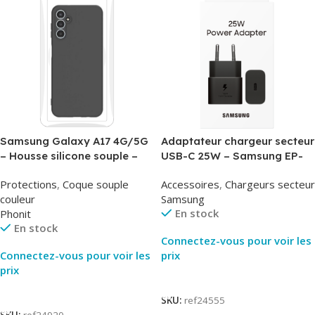
Samsung Galaxy A17 4G/5G
Adaptateur chargeur secteur
– Housse silicone souple –
USB-C 25W – Samsung EP-
Noir – Phonit
T2510NBE – Noir –
Protections
,
Coque souple
Accessoires
,
Chargeurs secteur
Packaging Original
couleur
Samsung
En stock
Phonit
En stock
Connectez-vous pour voir les
Connectez-vous pour voir les
prix
prix
Lire La Suite
Lire La Suite
SKU:
ref24555