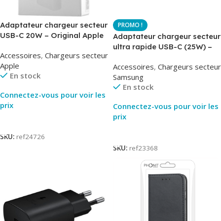
Adaptateur chargeur secteur
USB-C 20W – Original Apple
Adaptateur chargeur secteur
MUVV3ZM – Packaging
ultra rapide USB-C (25W) –
Accessoires
,
Chargeurs secteur
Original
Blanc – Original Samsung
Apple
Accessoires
,
Chargeurs secteur
EP-TA800
En stock
Samsung
En stock
Connectez-vous pour voir les
prix
Connectez-vous pour voir les
prix
Lire La Suite
Lire La Suite
SKU:
ref24726
SKU:
ref23368