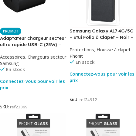
Samsung Galaxy A17 4G/5G
– Etui Folio à Clapet – Noir –
Adaptateur chargeur secteur
AirBook – Phonit
ultra rapide USB-C (25W) –
Protections
,
Housse à clapet
Noir – Original Samsung EP-
Phonit
Accessoires
,
Chargeurs secteur
TA800
En stock
Samsung
En stock
Connectez-vous pour voir les
prix
Connectez-vous pour voir les
prix
Lire La Suite
Lire La Suite
SKU:
ref24912
SKU:
ref23369