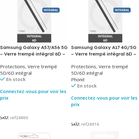
Samsung Galaxy A57/A56 5G
Samsung Galaxy A17 4G/5G
– Verre trempé intégral 6D –
– Verre trempé intégral 6D –
Phonit
Phonit
Protections
,
Verre trempé
Protections
,
Verre trempé
5D/6D intégral
5D/6D intégral
En stock
Phonit
En stock
Connectez-vous pour voir les
prix
Connectez-vous pour voir les
prix
Lire La Suite
Lire La Suite
SKU:
ref24800
SKU:
ref24916