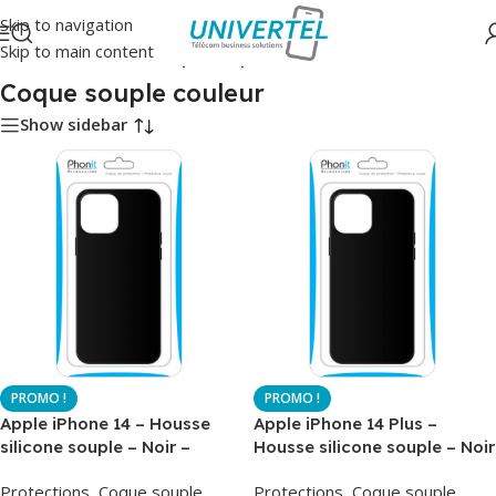
Skip to navigation
Skip to main content
Accueil
/
Protections
/
Coque souple couleur
Coque souple couleur
Show sidebar
Apple iPhone 14 – Housse
Apple iPhone 14 Plus –
silicone souple – Noir –
Housse silicone souple – Noir
Phonit
– Phonit
Protections
,
Coque souple
Protections
,
Coque souple