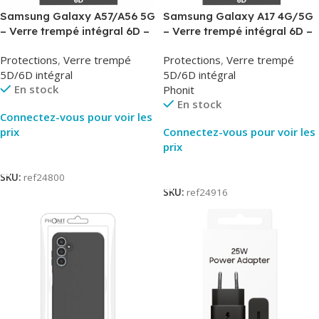
Samsung Galaxy A57/A56 5G
Samsung Galaxy A17 4G/5G
– Verre trempé intégral 6D –
– Verre trempé intégral 6D –
Phonit
Phonit
Protections
,
Verre trempé
Protections
,
Verre trempé
5D/6D intégral
5D/6D intégral
En stock
Phonit
En stock
Connectez-vous pour voir les
prix
Connectez-vous pour voir les
prix
Lire La Suite
Lire La Suite
SKU:
ref24800
SKU:
ref24916