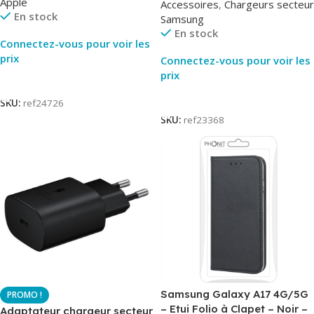
Apple
Accessoires
,
Chargeurs secteur
EP-TA800
En stock
Samsung
En stock
Connectez-vous pour voir les
prix
Connectez-vous pour voir les
prix
Lire La Suite
Lire La Suite
SKU:
ref24726
SKU:
ref23368
Samsung Galaxy A17 4G/5G
– Etui Folio à Clapet – Noir –
Adaptateur chargeur secteur