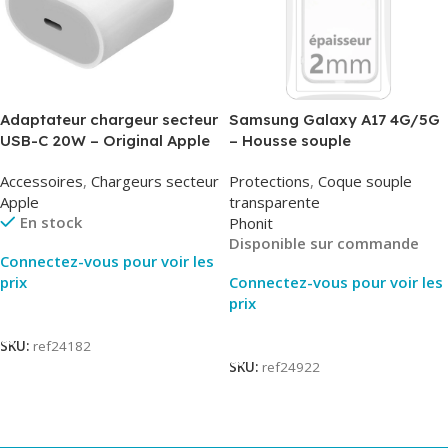
Adaptateur chargeur secteur
Samsung Galaxy A17 4G/5G
USB-C 20W – Original Apple
– Housse souple
MUVV3ZM/MHJE3ZM – Bulk
transparente – 2mm – Phonit
Accessoires
,
Chargeurs secteur
Protections
,
Coque souple
Apple
transparente
En stock
Phonit
Disponible sur commande
Connectez-vous pour voir les
prix
Connectez-vous pour voir les
prix
Lire La Suite
Lire La Suite
SKU:
ref24182
SKU:
ref24922