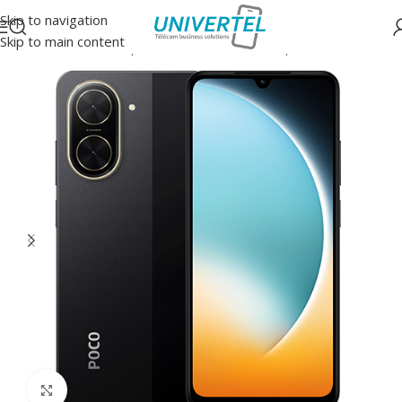
Skip to navigation
Skip to main content
Accueil
/
GSM/Smartphones/Tablettes
/
Smartphones
Click to enlarge