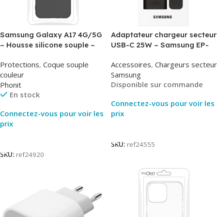
Samsung Galaxy A17 4G/5G
Adaptateur chargeur secteur
– Housse silicone souple –
USB-C 25W – Samsung EP-
Noir – Phonit
T2510NBE – Noir –
Protections
,
Coque souple
Accessoires
,
Chargeurs secteur
Packaging Original
couleur
Samsung
Disponible sur commande
Phonit
En stock
Connectez-vous pour voir les
Connectez-vous pour voir les
prix
prix
Lire La Suite
Lire La Suite
SKU:
ref24555
SKU:
ref24920