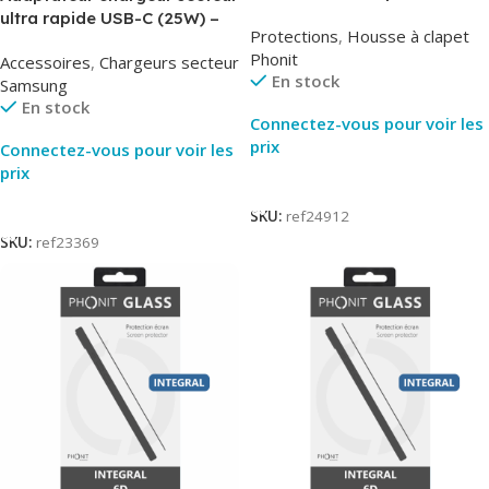
AirBook – Phonit
ultra rapide USB-C (25W) –
Protections
,
Housse à clapet
Noir – Original Samsung EP-
Phonit
Accessoires
,
Chargeurs secteur
TA800
En stock
Samsung
En stock
Connectez-vous pour voir les
prix
Connectez-vous pour voir les
prix
Lire La Suite
Lire La Suite
SKU:
ref24912
SKU:
ref23369