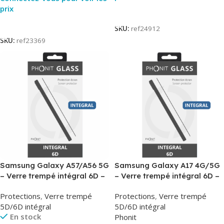
prix
Lire La Suite
Lire La Suite
SKU:
ref24912
SKU:
ref23369
Samsung Galaxy A57/A56 5G
Samsung Galaxy A17 4G/5G
– Verre trempé intégral 6D –
– Verre trempé intégral 6D –
Phonit
Phonit
Protections
,
Verre trempé
Protections
,
Verre trempé
5D/6D intégral
5D/6D intégral
En stock
Phonit