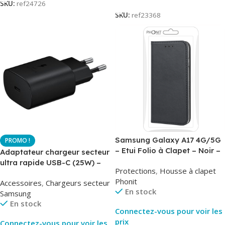
SKU:
ref24726
SKU:
ref23368
Samsung Galaxy A17 4G/5G
– Etui Folio à Clapet – Noir –
Adaptateur chargeur secteur
AirBook – Phonit
ultra rapide USB-C (25W) –
Protections
,
Housse à clapet
Noir – Original Samsung EP-
Phonit
Accessoires
,
Chargeurs secteur
TA800
En stock
Samsung
En stock
Connectez-vous pour voir les
prix
Connectez-vous pour voir les