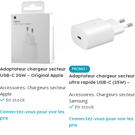
Adaptateur chargeur secteur
USB-C 20W – Original Apple
Adaptateur chargeur secteur
MUVV3ZM – Packaging
ultra rapide USB-C (25W) –
Accessoires
,
Chargeurs secteur
Original
Blanc – Original Samsung
Apple
Accessoires
,
Chargeurs secteur
EP-TA800
En stock
Samsung
En stock
Connectez-vous pour voir les
prix
Connectez-vous pour voir les
prix
Lire La Suite
Lire La Suite