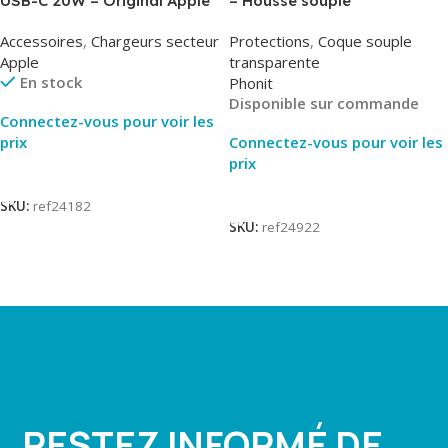
USB-C 20W – Original Apple
– Housse souple
MUVV3ZM/MHJE3ZM – Bulk
transparente – 2mm – Phonit
Accessoires
,
Chargeurs secteur
Protections
,
Coque souple
Apple
transparente
En stock
Phonit
Disponible sur commande
Connectez-vous pour voir les
prix
Connectez-vous pour voir les
prix
Lire La Suite
Lire La Suite
SKU:
ref24182
SKU:
ref24922
RESTEZ INFORMÉ DE