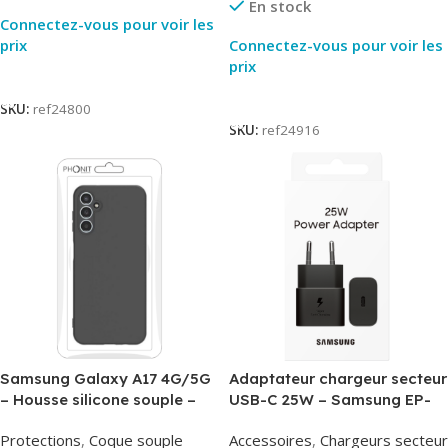
En stock
Connectez-vous pour voir les
prix
Connectez-vous pour voir les
prix
Lire La Suite
Lire La Suite
SKU:
ref24800
SKU:
ref24916
Samsung Galaxy A17 4G/5G
Adaptateur chargeur secteur
– Housse silicone souple –
USB-C 25W – Samsung EP-
Noir – Phonit
T2510NBE – Noir –
Protections
,
Coque souple
Accessoires
,
Chargeurs secteur
Packaging Original