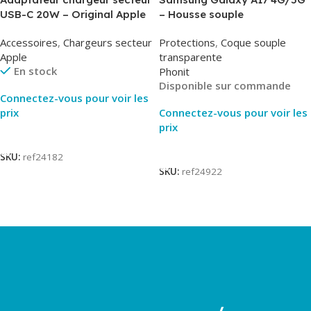
USB-C 20W – Original Apple
– Housse souple
MUVV3ZM/MHJE3ZM – Bulk
transparente – 2mm – Phonit
Accessoires
,
Chargeurs secteur
Protections
,
Coque souple
Apple
transparente
En stock
Phonit
Disponible sur commande
Connectez-vous pour voir les
prix
Connectez-vous pour voir les
prix
Lire La Suite
Lire La Suite
SKU:
ref24182
SKU:
ref24922