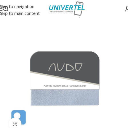
Skip to navigation
Skip to main content
Accueil
/
Accessoires
/
Machines à découpe accessoires
Click to enlarge