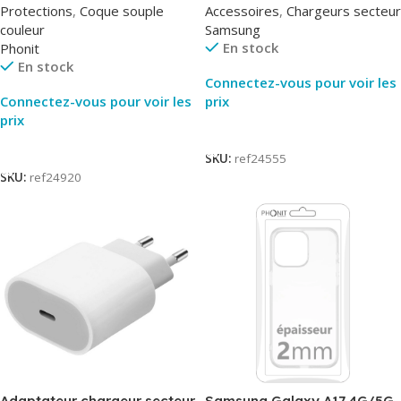
Protections
,
Coque souple
Accessoires
,
Chargeurs secteur
Packaging Original
couleur
Samsung
En stock
Phonit
En stock
Connectez-vous pour voir les
Connectez-vous pour voir les
prix
prix
Lire La Suite
Lire La Suite
SKU:
ref24555
SKU:
ref24920
Adaptateur chargeur secteur
Samsung Galaxy A17 4G/5G