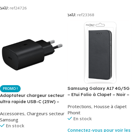
Lire La Suite
SKU:
ref24726
SKU:
ref23368
Samsung Galaxy A17 4G/5G
– Etui Folio à Clapet – Noir –
Adaptateur chargeur secteur
AirBook – Phonit
ultra rapide USB-C (25W) –
Protections
,
Housse à clapet
Noir – Original Samsung EP-
Phonit
Accessoires
,
Chargeurs secteur
TA800
En stock
Samsung
En stock
Connectez-vous pour voir les