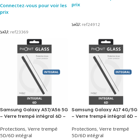
prix
Connectez-vous pour voir les
prix
Lire La Suite
Lire La Suite
SKU:
ref24912
SKU:
ref23369
Samsung Galaxy A57/A56 5G
Samsung Galaxy A17 4G/5G
– Verre trempé intégral 6D –
– Verre trempé intégral 6D –
Phonit
Phonit
Protections
,
Verre trempé
Protections
,
Verre trempé
5D/6D intégral
5D/6D intégral