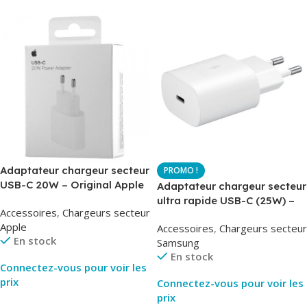
Adaptateur chargeur secteur
USB-C 20W – Original Apple
Adaptateur chargeur secteur
MUVV3ZM – Packaging
ultra rapide USB-C (25W) –
Accessoires
,
Chargeurs secteur
Original
Blanc – Original Samsung
Apple
Accessoires
,
Chargeurs secteur
EP-TA800
En stock
Samsung
En stock
Connectez-vous pour voir les
prix
Connectez-vous pour voir les
prix
Lire La Suite