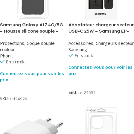
Samsung Galaxy A17 4G/5G
Adaptateur chargeur secteur
– Housse silicone souple –
USB-C 25W – Samsung EP-
Noir – Phonit
T2510NBE – Noir –
Protections
,
Coque souple
Accessoires
,
Chargeurs secteur
Packaging Original
couleur
Samsung
En stock
Phonit
En stock
Connectez-vous pour voir les
Connectez-vous pour voir les
prix
prix
Lire La Suite
Lire La Suite
SKU:
ref24555
SKU:
ref24920