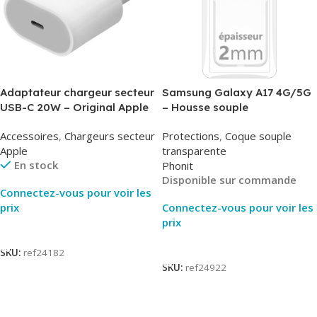
Adaptateur chargeur secteur
Samsung Galaxy A17 4G/5G
USB-C 20W – Original Apple
– Housse souple
MUVV3ZM/MHJE3ZM – Bulk
transparente – 2mm – Phonit
Accessoires
,
Chargeurs secteur
Protections
,
Coque souple
Apple
transparente
En stock
Phonit
Disponible sur commande
Connectez-vous pour voir les
prix
Connectez-vous pour voir les
prix
Lire La Suite
Lire La Suite
SKU:
ref24182
SKU:
ref24922