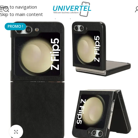
Skip to navigation
Skip to main content
Accueil
/
Protections
/
Coque souple couleur
Click to enlarge