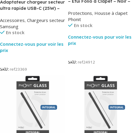
– Etui Folio à Clapet – Noir –
Adaptateur chargeur secteur
AirBook – Phonit
ultra rapide USB-C (25W) –
Protections
,
Housse à clapet
Noir – Original Samsung EP-
Phonit
Accessoires
,
Chargeurs secteur
TA800
En stock
Samsung
En stock
Connectez-vous pour voir les
prix
Connectez-vous pour voir les
prix
Lire La Suite
Lire La Suite
SKU:
ref24912
SKU:
ref23369