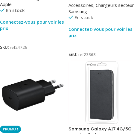
Apple
Accessoires
,
Chargeurs secteur
EP-TA800
En stock
Samsung
En stock
Connectez-vous pour voir les
prix
Connectez-vous pour voir les
prix
Lire La Suite
Lire La Suite
SKU:
ref24726
SKU:
ref23368
Samsung Galaxy A17 4G/5G