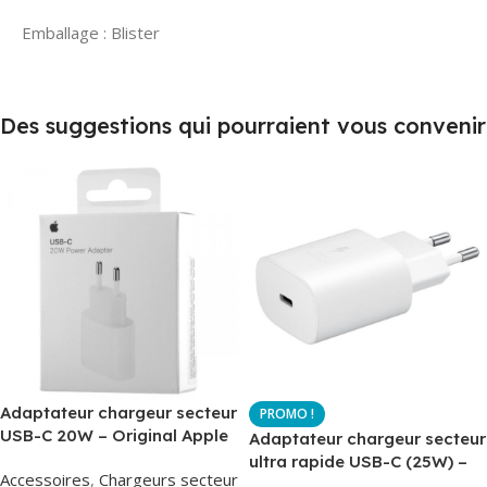
Emballage : Blister
Des suggestions qui pourraient vous convenir
Adaptateur chargeur secteur
USB-C 20W – Original Apple
Adaptateur chargeur secteur
MUVV3ZM – Packaging
ultra rapide USB-C (25W) –
Accessoires
,
Chargeurs secteur
Original
Blanc – Original Samsung