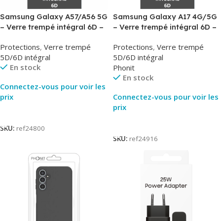
Samsung Galaxy A57/A56 5G
Samsung Galaxy A17 4G/5G
– Verre trempé intégral 6D –
– Verre trempé intégral 6D –
Phonit
Phonit
Protections
,
Verre trempé
Protections
,
Verre trempé
5D/6D intégral
5D/6D intégral
En stock
Phonit
En stock
Connectez-vous pour voir les
prix
Connectez-vous pour voir les
prix
Lire La Suite
Lire La Suite
SKU:
ref24800
SKU:
ref24916