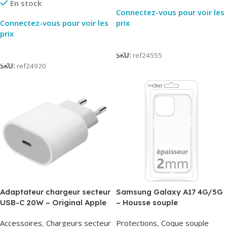
En stock
Connectez-vous pour voir les
Connectez-vous pour voir les
prix
prix
Lire La Suite
Lire La Suite
SKU:
ref24555
SKU:
ref24920
Adaptateur chargeur secteur
Samsung Galaxy A17 4G/5G
USB-C 20W – Original Apple
– Housse souple
MUVV3ZM/MHJE3ZM – Bulk
transparente – 2mm – Phonit
Accessoires
,
Chargeurs secteur
Protections
,
Coque souple