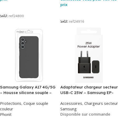
prix
Lire La Suite
Lire La Suite
SKU:
ref24800
SKU:
ref24916
Samsung Galaxy A17 4G/5G
Adaptateur chargeur secteur
– Housse silicone souple –
USB-C 25W – Samsung EP-
Noir – Phonit
T2510NBE – Noir –
Protections
,
Coque souple
Accessoires
,
Chargeurs secteur
Packaging Original
couleur
Samsung
Disponible sur commande
Phonit