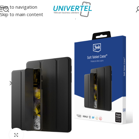
Skip to navigation
Skip to main content
Accueil
/
Protections
/
Housse à clapet tablettes
Click to enlarge