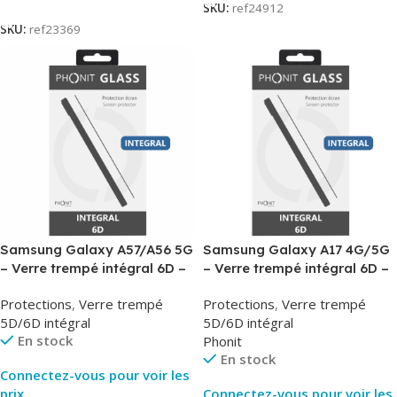
SKU:
ref24912
SKU:
ref23369
Samsung Galaxy A57/A56 5G
Samsung Galaxy A17 4G/5G
– Verre trempé intégral 6D –
– Verre trempé intégral 6D –
Phonit
Phonit
Protections
,
Verre trempé
Protections
,
Verre trempé
5D/6D intégral
5D/6D intégral
En stock
Phonit
En stock
Connectez-vous pour voir les
prix
Connectez-vous pour voir les