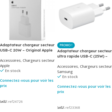
Adaptateur chargeur secteur
USB-C 20W – Original Apple
Adaptateur chargeur secteur
MUVV3ZM – Packaging
ultra rapide USB-C (25W) –
Accessoires
,
Chargeurs secteur
Original
Blanc – Original Samsung
Apple
Accessoires
,
Chargeurs secteur
EP-TA800
En stock
Samsung
En stock
Connectez-vous pour voir les
prix
Connectez-vous pour voir les
prix
Lire La Suite
Lire La Suite
SKU:
ref24726
SKU:
ref23368