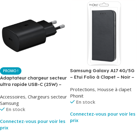
Samsung Galaxy A17 4G/5G
– Etui Folio à Clapet – Noir –
Adaptateur chargeur secteur
AirBook – Phonit
ultra rapide USB-C (25W) –
Protections
,
Housse à clapet
Noir – Original Samsung EP-
Phonit
Accessoires
,
Chargeurs secteur
TA800
En stock
Samsung
En stock
Connectez-vous pour voir les
prix
Connectez-vous pour voir les
prix
Lire La Suite
Lire La Suite