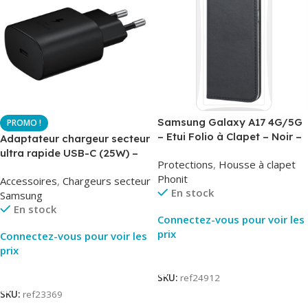
Samsung Galaxy A17 4G/5G
– Etui Folio à Clapet – Noir –
Adaptateur chargeur secteur
AirBook – Phonit
ultra rapide USB-C (25W) –
Protections
,
Housse à clapet
Noir – Original Samsung EP-
Phonit
Accessoires
,
Chargeurs secteur
TA800
En stock
Samsung
En stock
Connectez-vous pour voir les
prix
Connectez-vous pour voir les
prix
Lire La Suite
Lire La Suite
SKU:
ref24912
SKU:
ref23369