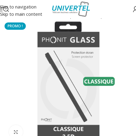
Skip to navigation
Skip to main content
Accueil
/
Protections
/
Verre trempé 2.5D classique
Click to enlarge