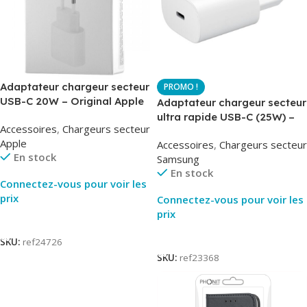
Adaptateur chargeur secteur
USB-C 20W – Original Apple
Adaptateur chargeur secteur
MUVV3ZM – Packaging
ultra rapide USB-C (25W) –
Accessoires
,
Chargeurs secteur
Original
Blanc – Original Samsung
Apple
Accessoires
,
Chargeurs secteur
EP-TA800
En stock
Samsung
En stock
Connectez-vous pour voir les
prix
Connectez-vous pour voir les
prix
Lire La Suite
Lire La Suite
SKU:
ref24726
SKU:
ref23368