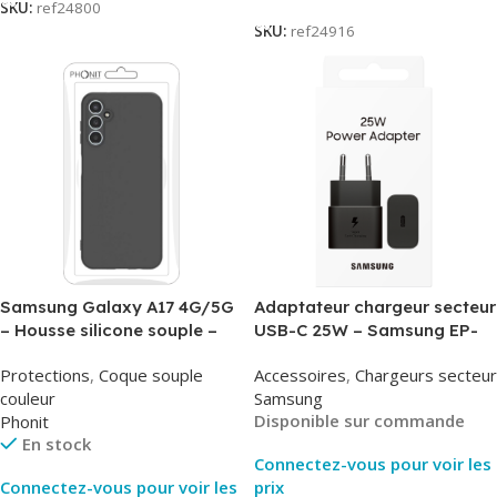
SKU:
ref24800
SKU:
ref24916
Samsung Galaxy A17 4G/5G
Adaptateur chargeur secteur
– Housse silicone souple –
USB-C 25W – Samsung EP-
Noir – Phonit
T2510NBE – Noir –
Protections
,
Coque souple
Accessoires
,
Chargeurs secteur
Packaging Original
couleur
Samsung
Disponible sur commande
Phonit
En stock
Connectez-vous pour voir les
Connectez-vous pour voir les
prix