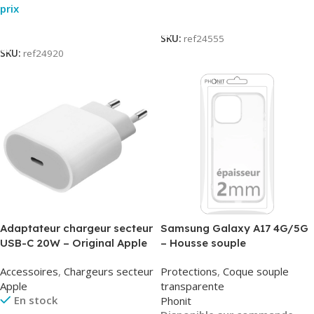
prix
Lire La Suite
Lire La Suite
SKU:
ref24555
SKU:
ref24920
Adaptateur chargeur secteur
Samsung Galaxy A17 4G/5G
USB-C 20W – Original Apple
– Housse souple
MUVV3ZM/MHJE3ZM – Bulk
transparente – 2mm – Phonit
Accessoires
,
Chargeurs secteur
Protections
,
Coque souple
Apple
transparente
En stock
Phonit