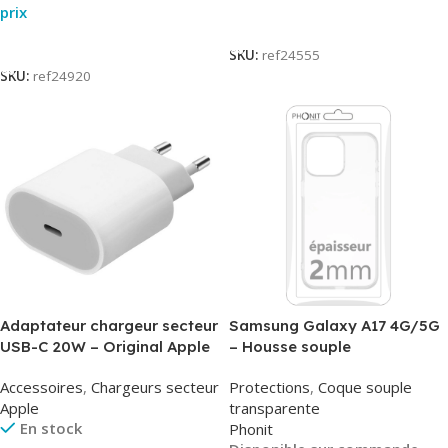
prix
Lire La Suite
Lire La Suite
SKU:
ref24555
SKU:
ref24920
Adaptateur chargeur secteur
Samsung Galaxy A17 4G/5G
USB-C 20W – Original Apple
– Housse souple
MUVV3ZM/MHJE3ZM – Bulk
transparente – 2mm – Phonit
Accessoires
,
Chargeurs secteur
Protections
,
Coque souple
Apple
transparente
En stock
Phonit