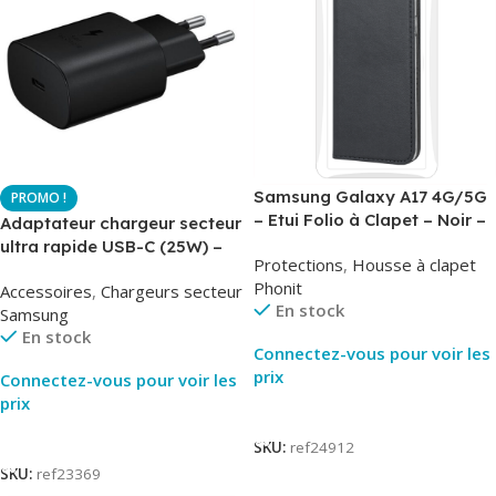
Samsung Galaxy A17 4G/5G
– Etui Folio à Clapet – Noir –
Adaptateur chargeur secteur
AirBook – Phonit
ultra rapide USB-C (25W) –
Protections
,
Housse à clapet
Noir – Original Samsung EP-
Phonit
Accessoires
,
Chargeurs secteur
TA800
En stock
Samsung
En stock
Connectez-vous pour voir les
prix
Connectez-vous pour voir les
prix
Lire La Suite
Lire La Suite
SKU:
ref24912
SKU:
ref23369