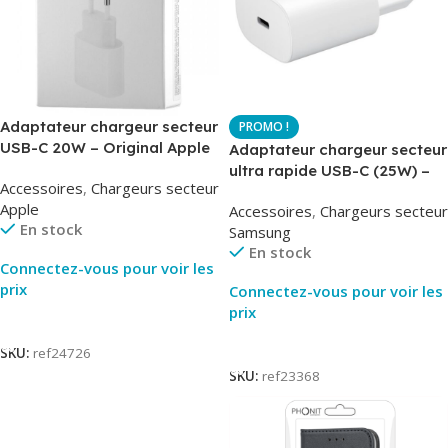
Adaptateur chargeur secteur
USB-C 20W – Original Apple
Adaptateur chargeur secteur
MUVV3ZM – Packaging
ultra rapide USB-C (25W) –
Accessoires
,
Chargeurs secteur
Original
Blanc – Original Samsung
Apple
Accessoires
,
Chargeurs secteur
EP-TA800
En stock
Samsung
En stock
Connectez-vous pour voir les
prix
Connectez-vous pour voir les
prix
Lire La Suite
Lire La Suite
SKU:
ref24726
SKU:
ref23368