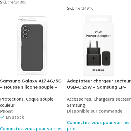
SKU:
ref24800
SKU:
ref24916
Samsung Galaxy A17 4G/5G
Adaptateur chargeur secteur
– Housse silicone souple –
USB-C 25W – Samsung EP-
Noir – Phonit
T2510NBE – Noir –
Protections
,
Coque souple
Accessoires
,
Chargeurs secteur
Packaging Original
couleur
Samsung
Disponible sur commande
Phonit
En stock
Connectez-vous pour voir les
Connectez-vous pour voir les
prix