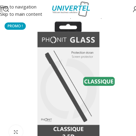
Skip to navigation
Skip to main content
Accueil
/
Protections
/
Verre trempé 2.5D classique
Click to enlarge