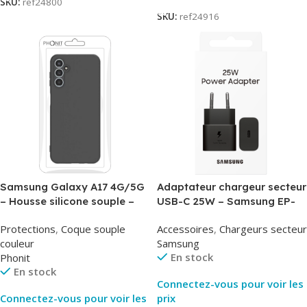
SKU:
ref24800
SKU:
ref24916
Samsung Galaxy A17 4G/5G
Adaptateur chargeur secteur
– Housse silicone souple –
USB-C 25W – Samsung EP-
Noir – Phonit
T2510NBE – Noir –
Protections
,
Coque souple
Accessoires
,
Chargeurs secteur
Packaging Original
couleur
Samsung
En stock
Phonit
En stock
Connectez-vous pour voir les
Connectez-vous pour voir les
prix