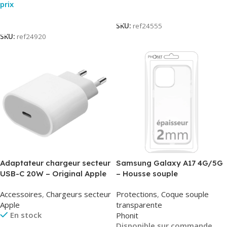
prix
Lire La Suite
Lire La Suite
SKU:
ref24555
SKU:
ref24920
Adaptateur chargeur secteur
Samsung Galaxy A17 4G/5G
USB-C 20W – Original Apple
– Housse souple
MUVV3ZM/MHJE3ZM – Bulk
transparente – 2mm – Phonit
Accessoires
,
Chargeurs secteur
Protections
,
Coque souple
Apple
transparente
En stock
Phonit
Disponible sur commande