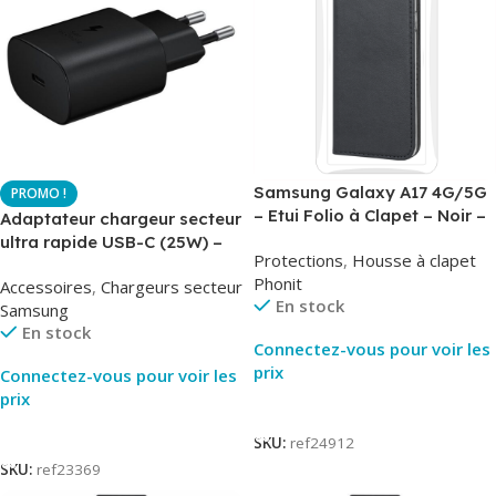
Samsung Galaxy A17 4G/5G
– Etui Folio à Clapet – Noir –
Adaptateur chargeur secteur
AirBook – Phonit
ultra rapide USB-C (25W) –
Protections
,
Housse à clapet
Noir – Original Samsung EP-
Phonit
Accessoires
,
Chargeurs secteur
TA800
En stock
Samsung
En stock
Connectez-vous pour voir les
prix
Connectez-vous pour voir les
prix
Lire La Suite
Lire La Suite
SKU:
ref24912
SKU:
ref23369