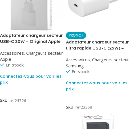
Adaptateur chargeur secteur
USB-C 20W – Original Apple
Adaptateur chargeur secteur
MUVV3ZM – Packaging
ultra rapide USB-C (25W) –
Accessoires
,
Chargeurs secteur
Original
Blanc – Original Samsung
Apple
Accessoires
,
Chargeurs secteur
EP-TA800
En stock
Samsung
En stock
Connectez-vous pour voir les
prix
Connectez-vous pour voir les
prix
Lire La Suite
Lire La Suite
SKU:
ref24726
SKU:
ref23368