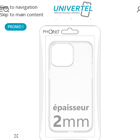
Skip to navigation
Skip to main content
Accueil
/
Protections
/
Coque souple transparente
Click to enlarge