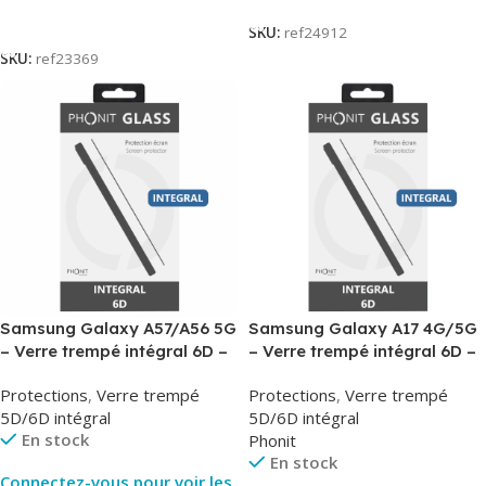
Lire La Suite
SKU:
ref24912
SKU:
ref23369
Samsung Galaxy A57/A56 5G
Samsung Galaxy A17 4G/5G
– Verre trempé intégral 6D –
– Verre trempé intégral 6D –
Phonit
Phonit
Protections
,
Verre trempé
Protections
,
Verre trempé
5D/6D intégral
5D/6D intégral
En stock
Phonit
En stock
Connectez-vous pour voir les