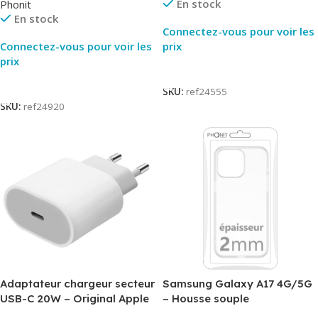
En stock
Phonit
En stock
Connectez-vous pour voir les
Connectez-vous pour voir les
prix
prix
Lire La Suite
Lire La Suite
SKU:
ref24555
SKU:
ref24920
Adaptateur chargeur secteur
Samsung Galaxy A17 4G/5G
USB-C 20W – Original Apple
– Housse souple
MUVV3ZM/MHJE3ZM – Bulk
transparente – 2mm – Phonit