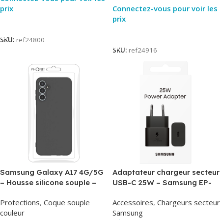
prix
Connectez-vous pour voir les
prix
Lire La Suite
Lire La Suite
SKU:
ref24800
SKU:
ref24916
Samsung Galaxy A17 4G/5G
Adaptateur chargeur secteur
– Housse silicone souple –
USB-C 25W – Samsung EP-
Noir – Phonit
T2510NBE – Noir –
Protections
,
Coque souple
Accessoires
,
Chargeurs secteur
Packaging Original
couleur
Samsung