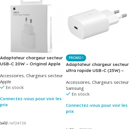
Adaptateur chargeur secteur
USB-C 20W – Original Apple
Adaptateur chargeur secteur
MUVV3ZM – Packaging
ultra rapide USB-C (25W) –
Accessoires
,
Chargeurs secteur
Original
Blanc – Original Samsung
Apple
Accessoires
,
Chargeurs secteur
EP-TA800
En stock
Samsung
En stock
Connectez-vous pour voir les
prix
Connectez-vous pour voir les
prix
Lire La Suite
Lire La Suite
SKU:
ref24726