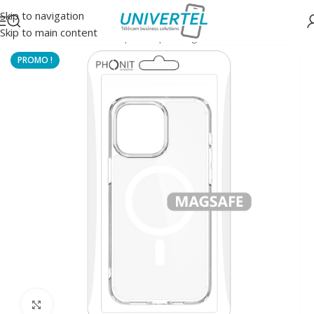
Skip to navigation
Skip to main content
Accueil
/
Protections
/
Coque souple magsafe
Click to enlarge