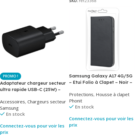
SKU:
ref23368
Samsung Galaxy A17 4G/5G
– Etui Folio à Clapet – Noir –
Adaptateur chargeur secteur
AirBook – Phonit
ultra rapide USB-C (25W) –
Protections
,
Housse à clapet
Noir – Original Samsung EP-
Phonit
Accessoires
,
Chargeurs secteur
TA800
En stock
Samsung
En stock
Connectez-vous pour voir les
prix
Connectez-vous pour voir les
prix
Lire La Suite