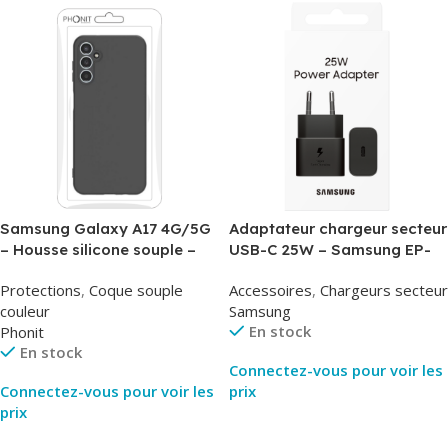
Samsung Galaxy A17 4G/5G
Adaptateur chargeur secteur
– Housse silicone souple –
USB-C 25W – Samsung EP-
Noir – Phonit
T2510NBE – Noir –
Protections
,
Coque souple
Accessoires
,
Chargeurs secteur
Packaging Original
couleur
Samsung
En stock
Phonit
En stock
Connectez-vous pour voir les
Connectez-vous pour voir les
prix
prix
Lire La Suite
Lire La Suite