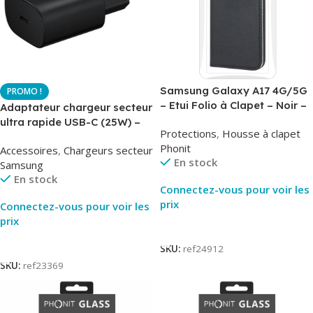
Samsung Galaxy A17 4G/5G
– Etui Folio à Clapet – Noir –
Adaptateur chargeur secteur
AirBook – Phonit
ultra rapide USB-C (25W) –
Protections
,
Housse à clapet
Noir – Original Samsung EP-
Phonit
Accessoires
,
Chargeurs secteur
TA800
En stock
Samsung
En stock
Connectez-vous pour voir les
prix
Connectez-vous pour voir les
prix
Lire La Suite
Lire La Suite
SKU:
ref24912
SKU:
ref23369