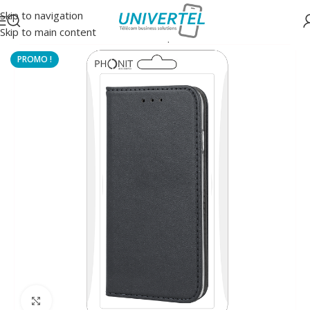
Skip to navigation
Skip to main content
Accueil
/
Protections
/
Housse à clapet
Click to enlarge