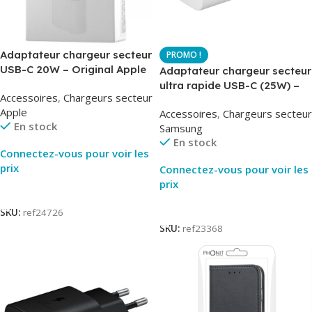
Adaptateur chargeur secteur
USB-C 20W – Original Apple
Adaptateur chargeur secteur
MUVV3ZM – Packaging
ultra rapide USB-C (25W) –
Accessoires
,
Chargeurs secteur
Original
Blanc – Original Samsung
Apple
Accessoires
,
Chargeurs secteur
EP-TA800
En stock
Samsung
En stock
Connectez-vous pour voir les
prix
Connectez-vous pour voir les
prix
Lire La Suite
Lire La Suite
SKU:
ref24726
SKU:
ref23368