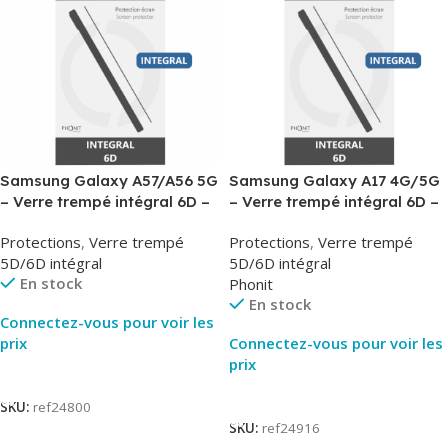
Samsung Galaxy A57/A56 5G
Samsung Galaxy A17 4G/5G
– Verre trempé intégral 6D –
– Verre trempé intégral 6D –
Phonit
Phonit
Protections
,
Verre trempé
Protections
,
Verre trempé
5D/6D intégral
5D/6D intégral
En stock
Phonit
En stock
Connectez-vous pour voir les
prix
Connectez-vous pour voir les
prix
Lire La Suite
Lire La Suite
SKU:
ref24800
SKU:
ref24916