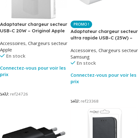
Adaptateur chargeur secteur
USB-C 20W – Original Apple
Adaptateur chargeur secteur
MUVV3ZM – Packaging
ultra rapide USB-C (25W) –
Accessoires
,
Chargeurs secteur
Original
Blanc – Original Samsung
Apple
Accessoires
,
Chargeurs secteur
EP-TA800
En stock
Samsung
En stock
Connectez-vous pour voir les
prix
Connectez-vous pour voir les
prix
Lire La Suite
Lire La Suite
SKU:
ref24726
SKU:
ref23368