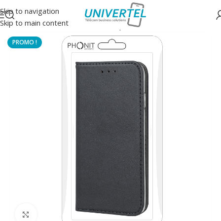
Skip to navigation
Skip to main content
Accueil
/
Protections
/
Housse à clapet
Click to enlarge