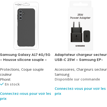
Samsung Galaxy A17 4G/5G
Adaptateur chargeur secteur
– Housse silicone souple –
USB-C 25W – Samsung EP-
Noir – Phonit
T2510NBE – Noir –
Protections
,
Coque souple
Accessoires
,
Chargeurs secteur
Packaging Original
couleur
Samsung
Disponible sur commande
Phonit
En stock
Connectez-vous pour voir les
Connectez-vous pour voir les
prix
prix
Lire La Suite
Lire La Suite