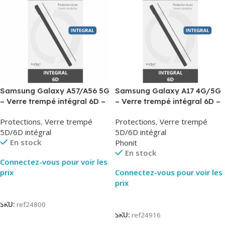
Samsung Galaxy A57/A56 5G
Samsung Galaxy A17 4G/5G
– Verre trempé intégral 6D –
– Verre trempé intégral 6D –
Phonit
Phonit
Protections
,
Verre trempé
Protections
,
Verre trempé
5D/6D intégral
5D/6D intégral
En stock
Phonit
En stock
Connectez-vous pour voir les
prix
Connectez-vous pour voir les
prix
Lire La Suite
Lire La Suite
SKU:
ref24800
SKU:
ref24916