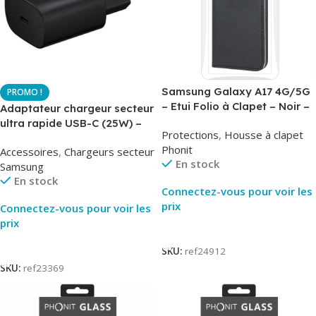
Samsung Galaxy A17 4G/5G
– Etui Folio à Clapet – Noir –
Adaptateur chargeur secteur
AirBook – Phonit
ultra rapide USB-C (25W) –
Protections
,
Housse à clapet
Noir – Original Samsung EP-
Phonit
Accessoires
,
Chargeurs secteur
TA800
En stock
Samsung
En stock
Connectez-vous pour voir les
prix
Connectez-vous pour voir les
prix
Lire La Suite
Lire La Suite
SKU:
ref24912
SKU:
ref23369