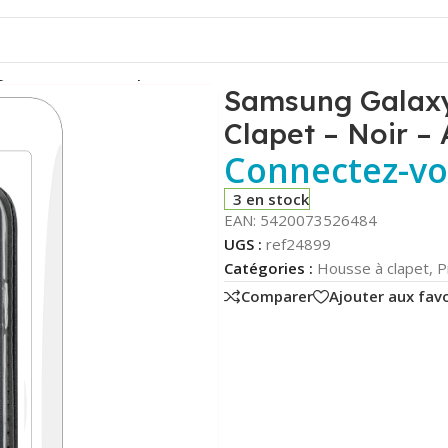
 – Etui Folio à Clapet – Noir – AirBook – Phonit
Samsung Galaxy 
Clapet – Noir –
Connectez-vou
3 en stock
EAN:
5420073526484
UGS :
ref24899
Catégories :
Housse à clapet
,
P
Comparer
Ajouter aux favo