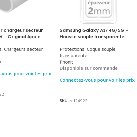
r chargeur secteur
Samsung Galaxy A17 4G/5G –
 – Original Apple
Housse souple transparente –
MHJE3ZM – Bulk
2mm – Phonit
s
,
Chargeurs secteur
Protections
,
Coque souple
transparente
k
Phonit
Disponible sur commande
vous pour voir les prix
Connectez-vous pour voir les prix
ite
Lire La Suite
82
SKU:
ref24922