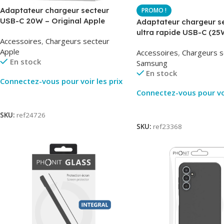
Adaptateur chargeur secteur
USB-C 20W – Original Apple
Adaptateur chargeur s
MUVV3ZM – Packaging Original
ultra rapide USB-C (25
Accessoires
,
Chargeurs secteur
– Original Samsung EP
Apple
Accessoires
,
Chargeurs s
En stock
Samsung
En stock
Connectez-vous pour voir les prix
Connectez-vous pour voi
Lire La Suite
Lire La Suite
SKU:
ref24726
SKU:
ref23368