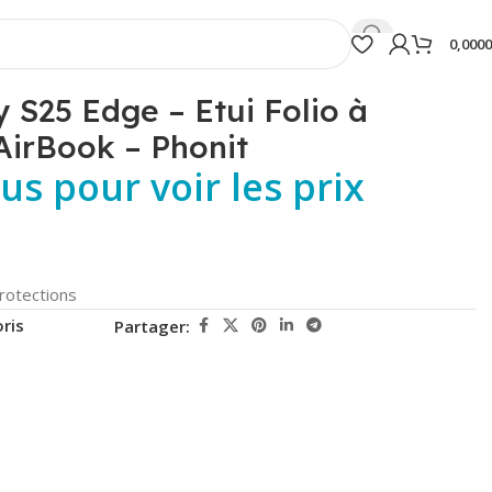
0,000
S25 Edge – Etui Folio à
 AirBook – Phonit
s pour voir les prix
rotections
ris
Partager: