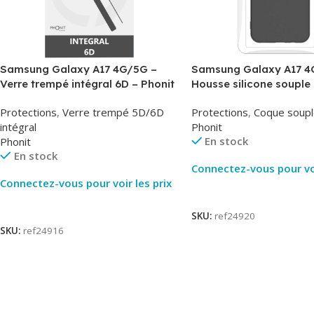
Samsung Galaxy A17 4G/5G –
Samsung Galaxy A17 4
Verre trempé intégral 6D – Phonit
Housse silicone souple 
Phonit
Protections
,
Verre trempé 5D/6D
Protections
,
Coque soupl
intégral
Phonit
En stock
Phonit
En stock
Connectez-vous pour voi
Connectez-vous pour voir les prix
Lire La Suite
Lire La Suite
SKU:
ref24920
SKU:
ref24916