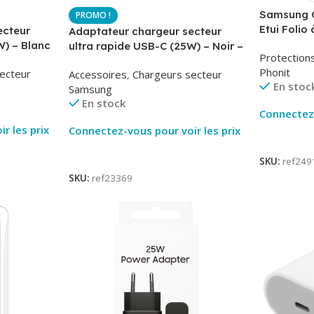
Samsung G
Etui Folio 
ecteur
Adaptateur chargeur secteur
AirBook – 
W) – Blanc
ultra rapide USB-C (25W) – Noir –
Protection
-TA800
Original Samsung EP-TA800
Phonit
ecteur
Accessoires
,
Chargeurs secteur
En stoc
Samsung
En stock
Connectez-
r les prix
Connectez-vous pour voir les prix
Lire La Su
Lire La Suite
SKU:
ref249
SKU:
ref23369