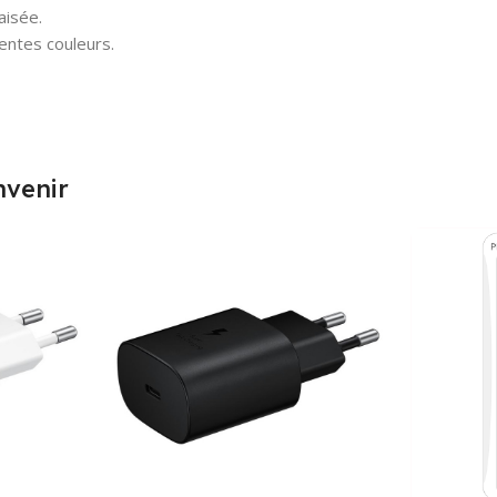
aisée.
entes couleurs.
nvenir