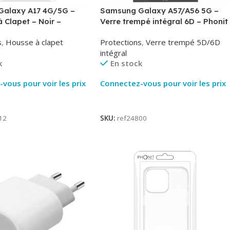
alaxy A17 4G/5G –
Samsung Galaxy A57/A56 5G –
à Clapet – Noir –
Verre trempé intégral 6D – Phonit
Phonit
s
,
Housse à clapet
Protections
,
Verre trempé 5D/6D
intégral
k
En stock
vous pour voir les prix
Connectez-vous pour voir les prix
ite
Lire La Suite
12
SKU:
ref24800