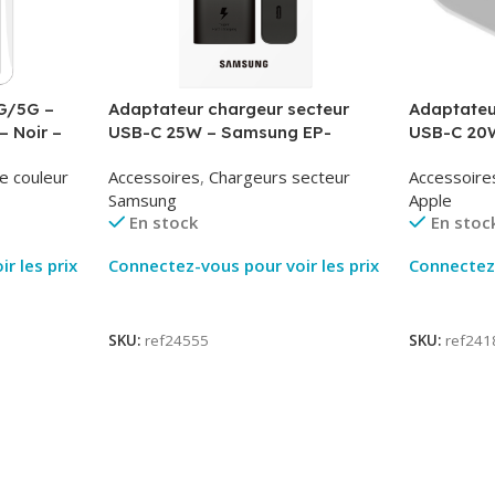
G/5G –
Adaptateur chargeur secteur
Adaptateu
– Noir –
USB-C 25W – Samsung EP-
USB-C 20W
T2510NBE – Noir – Packaging
MUVV3ZM/
e couleur
Accessoires
,
Chargeurs secteur
Accessoire
Original
Samsung
Apple
En stock
En stoc
r les prix
Connectez-vous pour voir les prix
Connectez-
Lire La Suite
Lire La Su
SKU:
ref24555
SKU:
ref241