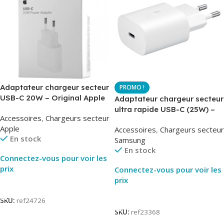
Adaptateur chargeur secteur
USB-C 20W – Original Apple
Adaptateur chargeur secteur
MUVV3ZM – Packaging
ultra rapide USB-C (25W) –
Accessoires
,
Chargeurs secteur
Original
Blanc – Original Samsung
Apple
Accessoires
,
Chargeurs secteur
EP-TA800
En stock
Samsung
En stock
Connectez-vous pour voir les
prix
Connectez-vous pour voir les
prix
Lire La Suite
Lire La Suite
SKU:
ref24726
SKU:
ref23368