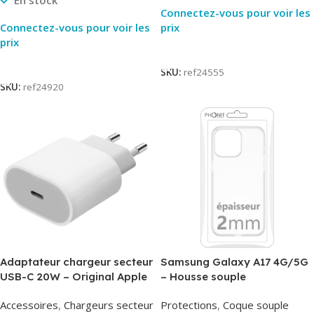
En stock
Connectez-vous pour voir les
Connectez-vous pour voir les
prix
prix
Lire La Suite
Lire La Suite
SKU:
ref24555
SKU:
ref24920
Adaptateur chargeur secteur
Samsung Galaxy A17 4G/5G
USB-C 20W – Original Apple
– Housse souple
MUVV3ZM/MHJE3ZM – Bulk
transparente – 2mm – Phonit
Accessoires
,
Chargeurs secteur
Protections
,
Coque souple