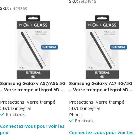
SKU:
ref24912
SKU:
ref23369
Samsung Galaxy A57/A56 5G
Samsung Galaxy A17 4G/5G
– Verre trempé intégral 6D –
– Verre trempé intégral 6D –
Phonit
Phonit
Protections
,
Verre trempé
Protections
,
Verre trempé
5D/6D intégral
5D/6D intégral
En stock
Phonit
En stock
Connectez-vous pour voir les
prix
Connectez-vous pour voir les