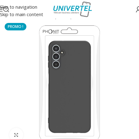
Skip to navigation
Skip to main content
Accueil
/
Protections
/
Coque souple couleur
Click to enlarge