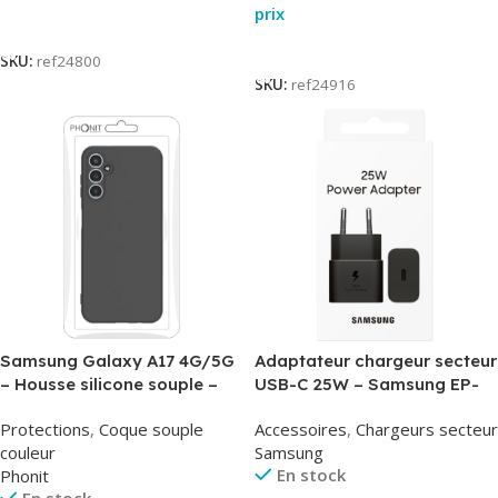
prix
Lire La Suite
Lire La Suite
SKU:
ref24800
SKU:
ref24916
Samsung Galaxy A17 4G/5G
Adaptateur chargeur secteur
– Housse silicone souple –
USB-C 25W – Samsung EP-
Noir – Phonit
T2510NBE – Noir –
Protections
,
Coque souple
Accessoires
,
Chargeurs secteur
Packaging Original
couleur
Samsung
En stock
Phonit