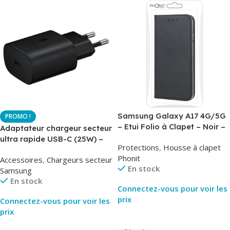
Samsung Galaxy A17 4G/5G
– Etui Folio à Clapet – Noir –
Adaptateur chargeur secteur
AirBook – Phonit
ultra rapide USB-C (25W) –
Protections
,
Housse à clapet
Noir – Original Samsung EP-
Phonit
Accessoires
,
Chargeurs secteur
TA800
En stock
Samsung
En stock
Connectez-vous pour voir les
prix
Connectez-vous pour voir les
prix
Lire La Suite
Lire La Suite