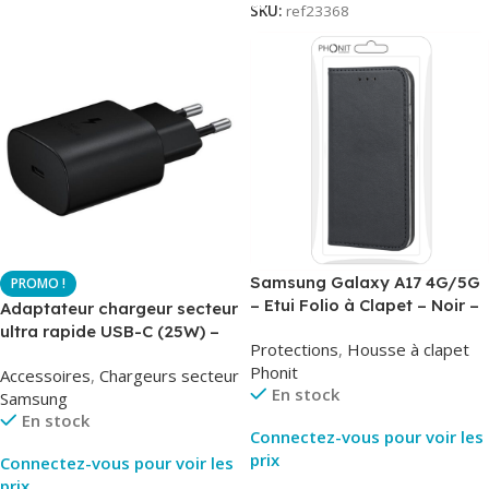
SKU:
ref23368
Samsung Galaxy A17 4G/5G
– Etui Folio à Clapet – Noir –
Adaptateur chargeur secteur
AirBook – Phonit
ultra rapide USB-C (25W) –
Protections
,
Housse à clapet
Noir – Original Samsung EP-
Phonit
Accessoires
,
Chargeurs secteur
TA800
En stock
Samsung
En stock
Connectez-vous pour voir les
prix
Connectez-vous pour voir les
prix