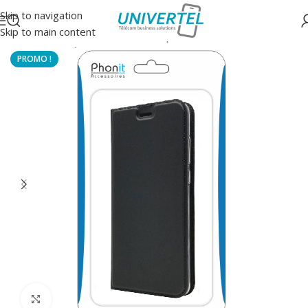
Skip to navigation
Skip to main content
Accueil
/
Protections
/
Housse à clapet
Click to enlarge