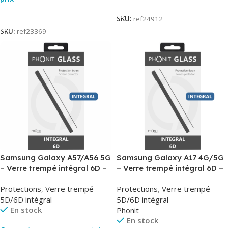
Lire La Suite
Lire La Suite
SKU:
ref24912
SKU:
ref23369
Samsung Galaxy A57/A56 5G
Samsung Galaxy A17 4G/5G
– Verre trempé intégral 6D –
– Verre trempé intégral 6D –
Phonit
Phonit
Protections
,
Verre trempé
Protections
,
Verre trempé
5D/6D intégral
5D/6D intégral
En stock
Phonit
En stock