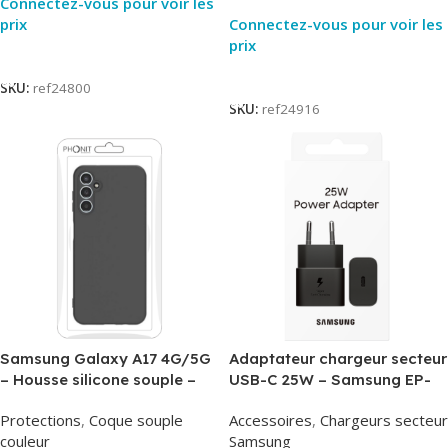
Connectez-vous pour voir les
prix
Connectez-vous pour voir les
prix
Lire La Suite
Lire La Suite
SKU:
ref24800
SKU:
ref24916
Samsung Galaxy A17 4G/5G
Adaptateur chargeur secteur
– Housse silicone souple –
USB-C 25W – Samsung EP-
Noir – Phonit
T2510NBE – Noir –
Protections
,
Coque souple
Accessoires
,
Chargeurs secteur
Packaging Original
couleur
Samsung