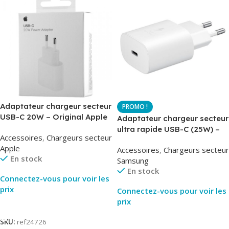
Adaptateur chargeur secteur
USB-C 20W – Original Apple
Adaptateur chargeur secteur
MUVV3ZM – Packaging
ultra rapide USB-C (25W) –
Accessoires
,
Chargeurs secteur
Original
Blanc – Original Samsung
Apple
Accessoires
,
Chargeurs secteur
EP-TA800
En stock
Samsung
En stock
Connectez-vous pour voir les
prix
Connectez-vous pour voir les
prix
Lire La Suite
Lire La Suite
SKU:
ref24726