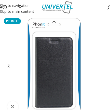
Skip to navigation
Skip to main content
Accueil
/
Protections
/
Housse à clapet
Click to enlarge