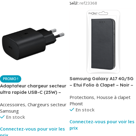
SKU:
ref23368
Samsung Galaxy A17 4G/5G
– Etui Folio à Clapet – Noir –
Adaptateur chargeur secteur
AirBook – Phonit
ultra rapide USB-C (25W) –
Protections
,
Housse à clapet
Noir – Original Samsung EP-
Phonit
Accessoires
,
Chargeurs secteur
TA800
En stock
Samsung
En stock
Connectez-vous pour voir les
prix
Connectez-vous pour voir les
prix