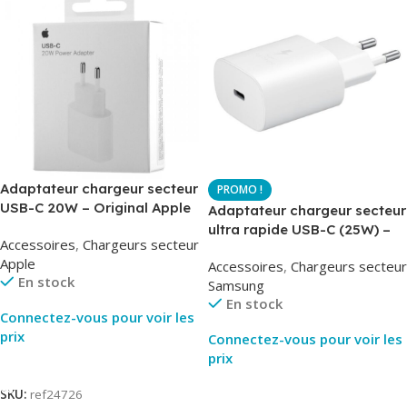
Adaptateur chargeur secteur
USB-C 20W – Original Apple
Adaptateur chargeur secteur
MUVV3ZM – Packaging
ultra rapide USB-C (25W) –
Accessoires
,
Chargeurs secteur
Original
Blanc – Original Samsung
Apple
Accessoires
,
Chargeurs secteur
EP-TA800
En stock
Samsung
En stock
Connectez-vous pour voir les
prix
Connectez-vous pour voir les
prix
Lire La Suite
Lire La Suite
SKU:
ref24726