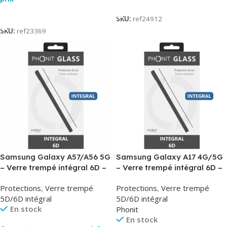
Lire La Suite
Lire La Suite
SKU:
ref24912
SKU:
ref23369
Samsung Galaxy A57/A56 5G
Samsung Galaxy A17 4G/5G
– Verre trempé intégral 6D –
– Verre trempé intégral 6D –
Phonit
Phonit
Protections
,
Verre trempé
Protections
,
Verre trempé
5D/6D intégral
5D/6D intégral
En stock
Phonit
En stock