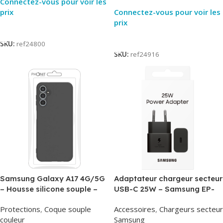
Connectez-vous pour voir les
prix
Connectez-vous pour voir les
prix
Lire La Suite
Lire La Suite
SKU:
ref24800
SKU:
ref24916
Samsung Galaxy A17 4G/5G
Adaptateur chargeur secteur
– Housse silicone souple –
USB-C 25W – Samsung EP-
Noir – Phonit
T2510NBE – Noir –
Protections
,
Coque souple
Accessoires
,
Chargeurs secteur
Packaging Original
couleur
Samsung