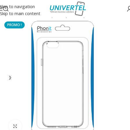
Skip to navigation
Skip to main content
Accueil
/
Protections
/
Coque souple transparente
Click to enlarge