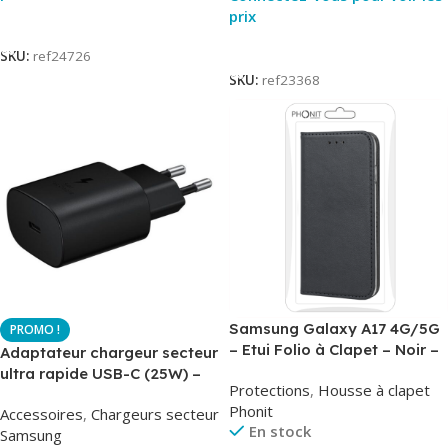
prix
Lire La Suite
Lire La Suite
SKU:
ref24726
SKU:
ref23368
Samsung Galaxy A17 4G/5G
– Etui Folio à Clapet – Noir –
Adaptateur chargeur secteur
AirBook – Phonit
ultra rapide USB-C (25W) –
Protections
,
Housse à clapet
Noir – Original Samsung EP-
Phonit
Accessoires
,
Chargeurs secteur
TA800
En stock
Samsung