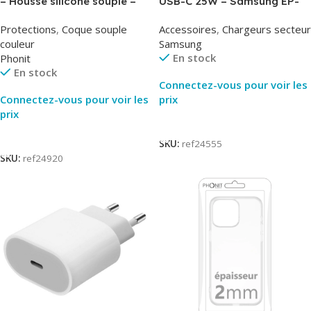
– Housse silicone souple –
USB-C 25W – Samsung EP-
Noir – Phonit
T2510NBE – Noir –
Protections
,
Coque souple
Accessoires
,
Chargeurs secteur
Packaging Original
couleur
Samsung
En stock
Phonit
En stock
Connectez-vous pour voir les
Connectez-vous pour voir les
prix
prix
Lire La Suite
Lire La Suite
SKU:
ref24555
SKU:
ref24920