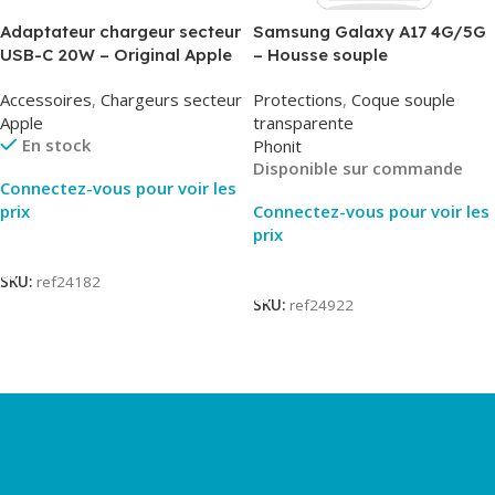
Adaptateur chargeur secteur
Samsung Galaxy A17 4G/5G
USB-C 20W – Original Apple
– Housse souple
MUVV3ZM/MHJE3ZM – Bulk
transparente – 2mm – Phonit
Accessoires
,
Chargeurs secteur
Protections
,
Coque souple
Apple
transparente
En stock
Phonit
Disponible sur commande
Connectez-vous pour voir les
prix
Connectez-vous pour voir les
prix
Lire La Suite
Lire La Suite
SKU:
ref24182
SKU:
ref24922