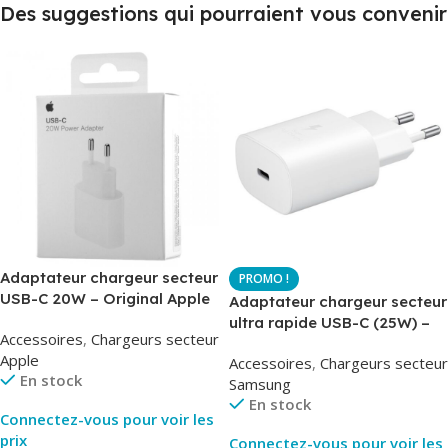
Des suggestions qui pourraient vous convenir
Adaptateur chargeur secteur
USB-C 20W – Original Apple
Adaptateur chargeur secteur
MUVV3ZM – Packaging
ultra rapide USB-C (25W) –
Accessoires
,
Chargeurs secteur
Original
Blanc – Original Samsung
Apple
Accessoires
,
Chargeurs secteur
EP-TA800
En stock
Samsung
En stock
Connectez-vous pour voir les
prix
Connectez-vous pour voir les