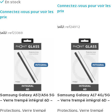
En stock
Connectez-vous pour voir les
prix
Connectez-vous pour voir les
prix
Lire La Suite
Lire La Suite
SKU:
ref24912
SKU:
ref23369
Samsung Galaxy A57/A56 5G
Samsung Galaxy A17 4G/5G
– Verre trempé intégral 6D –
– Verre trempé intégral 6D –
Phonit
Phonit
Protections
,
Verre trempé
Protections
,
Verre trempé