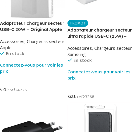
Adaptateur chargeur secteur
USB-C 20W – Original Apple
Adaptateur chargeur secteur
MUVV3ZM – Packaging
ultra rapide USB-C (25W) –
Accessoires
,
Chargeurs secteur
Original
Blanc – Original Samsung
Apple
Accessoires
,
Chargeurs secteur
EP-TA800
En stock
Samsung
En stock
Connectez-vous pour voir les
prix
Connectez-vous pour voir les
prix
Lire La Suite
Lire La Suite
SKU:
ref24726
SKU:
ref23368