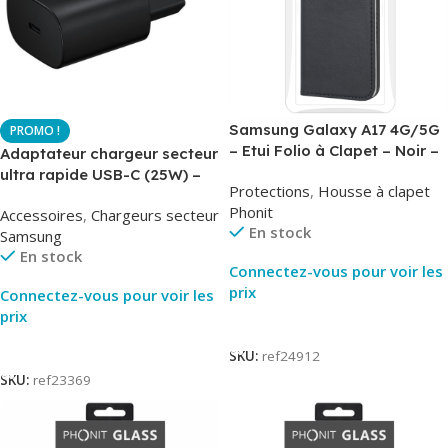
Samsung Galaxy A17 4G/5G
– Etui Folio à Clapet – Noir –
Adaptateur chargeur secteur
AirBook – Phonit
ultra rapide USB-C (25W) –
Protections
,
Housse à clapet
Noir – Original Samsung EP-
Phonit
Accessoires
,
Chargeurs secteur
TA800
En stock
Samsung
En stock
Connectez-vous pour voir les
prix
Connectez-vous pour voir les
prix
Lire La Suite
Lire La Suite
SKU:
ref24912
SKU:
ref23369