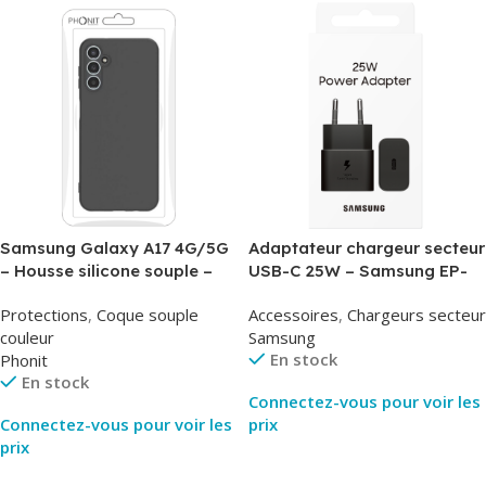
Samsung Galaxy A17 4G/5G
Adaptateur chargeur secteur
– Housse silicone souple –
USB-C 25W – Samsung EP-
Noir – Phonit
T2510NBE – Noir –
Protections
,
Coque souple
Accessoires
,
Chargeurs secteur
Packaging Original
couleur
Samsung
En stock
Phonit
En stock
Connectez-vous pour voir les
Connectez-vous pour voir les
prix
prix
Lire La Suite
Lire La Suite