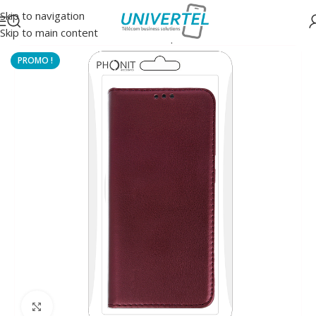
Skip to navigation
Skip to main content
Accueil
/
Protections
/
Housse à clapet
Click to enlarge