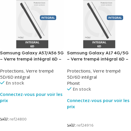
Samsung Galaxy A57/A56 5G
Samsung Galaxy A17 4G/5G
– Verre trempé intégral 6D –
– Verre trempé intégral 6D –
Phonit
Phonit
Protections
,
Verre trempé
Protections
,
Verre trempé
5D/6D intégral
5D/6D intégral
En stock
Phonit
En stock
Connectez-vous pour voir les
prix
Connectez-vous pour voir les
prix
Lire La Suite
Lire La Suite
SKU:
ref24800
SKU:
ref24916