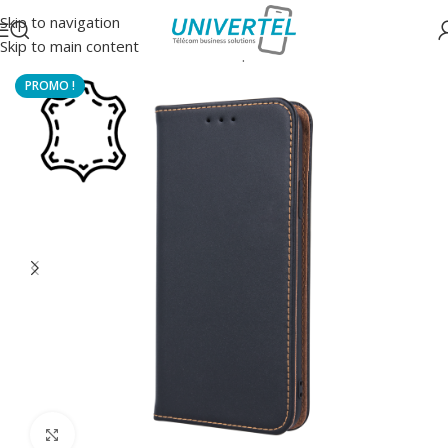
Skip to navigation
Skip to main content
Accueil
/
Protections
/
Housse à clapet
Click to enlarge