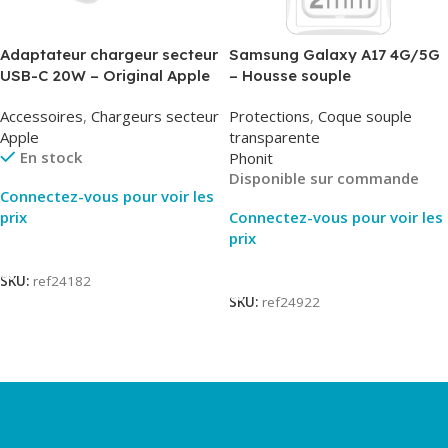
Adaptateur chargeur secteur
Samsung Galaxy A17 4G/5G
USB-C 20W – Original Apple
– Housse souple
MUVV3ZM/MHJE3ZM – Bulk
transparente – 2mm – Phonit
Accessoires
,
Chargeurs secteur
Protections
,
Coque souple
Apple
transparente
En stock
Phonit
Disponible sur commande
Connectez-vous pour voir les
prix
Connectez-vous pour voir les
prix
Lire La Suite
Lire La Suite
SKU:
ref24182
SKU:
ref24922