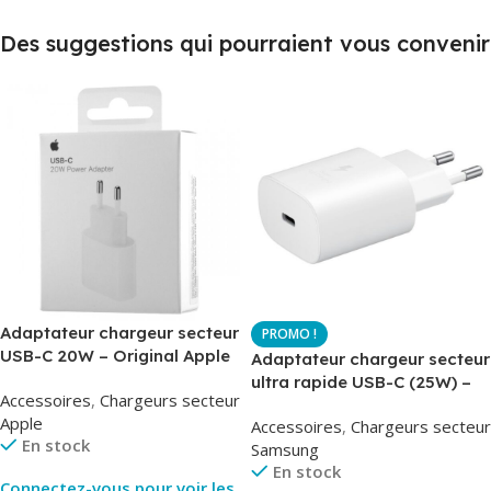
Des suggestions qui pourraient vous convenir
Adaptateur chargeur secteur
USB-C 20W – Original Apple
Adaptateur chargeur secteur
MUVV3ZM – Packaging
ultra rapide USB-C (25W) –
Accessoires
,
Chargeurs secteur
Original
Blanc – Original Samsung
Apple
Accessoires
,
Chargeurs secteur
EP-TA800
En stock
Samsung
En stock
Connectez-vous pour voir les