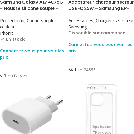
Samsung Galaxy A17 4G/5G
Adaptateur chargeur secteur
– Housse silicone souple –
USB-C 25W – Samsung EP-
Noir – Phonit
T2510NBE – Noir –
Protections
,
Coque souple
Accessoires
,
Chargeurs secteur
Packaging Original
couleur
Samsung
Disponible sur commande
Phonit
En stock
Connectez-vous pour voir les
Connectez-vous pour voir les
prix
prix
Lire La Suite
Lire La Suite
SKU:
ref24555
SKU:
ref24920