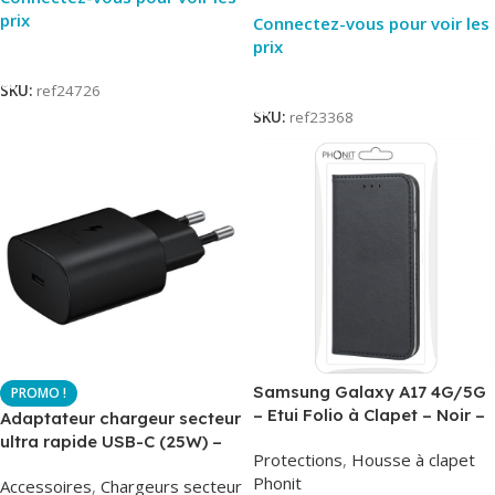
prix
Connectez-vous pour voir les
prix
Lire La Suite
Lire La Suite
SKU:
ref24726
SKU:
ref23368
Samsung Galaxy A17 4G/5G
– Etui Folio à Clapet – Noir –
Adaptateur chargeur secteur
AirBook – Phonit
ultra rapide USB-C (25W) –
Protections
,
Housse à clapet
Noir – Original Samsung EP-
Phonit
Accessoires
,
Chargeurs secteur
TA800