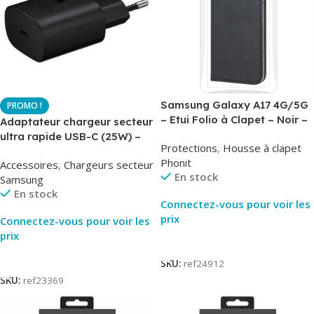
Samsung Galaxy A17 4G/5G
– Etui Folio à Clapet – Noir –
Adaptateur chargeur secteur
AirBook – Phonit
ultra rapide USB-C (25W) –
Protections
,
Housse à clapet
Noir – Original Samsung EP-
Phonit
Accessoires
,
Chargeurs secteur
TA800
En stock
Samsung
En stock
Connectez-vous pour voir les
prix
Connectez-vous pour voir les
prix
Lire La Suite
Lire La Suite
SKU:
ref24912
SKU:
ref23369