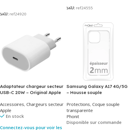
Lire La Suite
SKU:
ref24555
SKU:
ref24920
Adaptateur chargeur secteur
Samsung Galaxy A17 4G/5G
USB-C 20W – Original Apple
– Housse souple
MUVV3ZM/MHJE3ZM – Bulk
transparente – 2mm – Phonit
Accessoires
,
Chargeurs secteur
Protections
,
Coque souple
Apple
transparente
En stock
Phonit
Disponible sur commande
Connectez-vous pour voir les