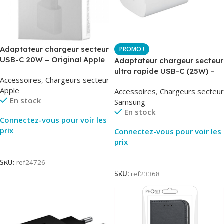
Adaptateur chargeur secteur
USB-C 20W – Original Apple
Adaptateur chargeur secteur
MUVV3ZM – Packaging
ultra rapide USB-C (25W) –
Accessoires
,
Chargeurs secteur
Original
Blanc – Original Samsung
Apple
Accessoires
,
Chargeurs secteur
EP-TA800
En stock
Samsung
En stock
Connectez-vous pour voir les
prix
Connectez-vous pour voir les
prix
Lire La Suite
Lire La Suite
SKU:
ref24726
SKU:
ref23368