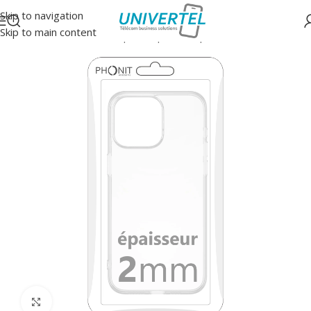
Skip to navigation
Skip to main content
Accueil
/
Protections
/
Coque souple transparente
Click to enlarge