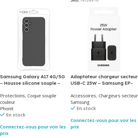
SKU:
ref24916
Samsung Galaxy A17 4G/5G
Adaptateur chargeur secteur
– Housse silicone souple –
USB-C 25W – Samsung EP-
Noir – Phonit
T2510NBE – Noir –
Protections
,
Coque souple
Accessoires
,
Chargeurs secteur
Packaging Original
couleur
Samsung
En stock
Phonit
En stock
Connectez-vous pour voir les
Connectez-vous pour voir les
prix
prix
Lire La Suite