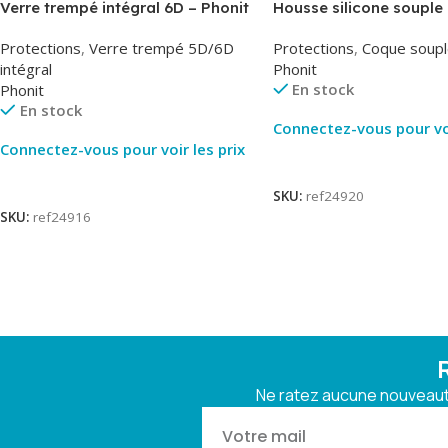
Verre trempé intégral 6D – Phonit
Housse silicone souple 
Phonit
Protections
,
Verre trempé 5D/6D
Protections
,
Coque soupl
intégral
Phonit
En stock
Phonit
En stock
Connectez-vous pour voi
Connectez-vous pour voir les prix
Lire La Suite
Lire La Suite
SKU:
ref24920
SKU:
ref24916
Ne ratez aucune nouveauté