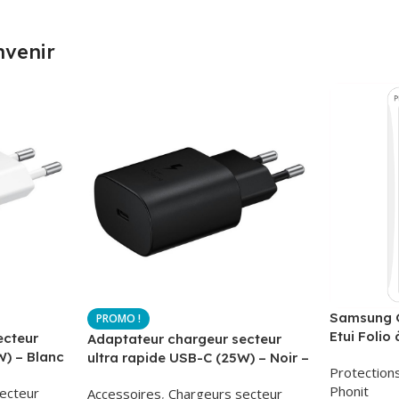
nvenir
Samsung G
Etui Folio 
ecteur
Adaptateur chargeur secteur
AirBook – 
W) – Blanc
ultra rapide USB-C (25W) – Noir –
Protection
-TA800
Original Samsung EP-TA800
Phonit
ecteur
Accessoires
,
Chargeurs secteur