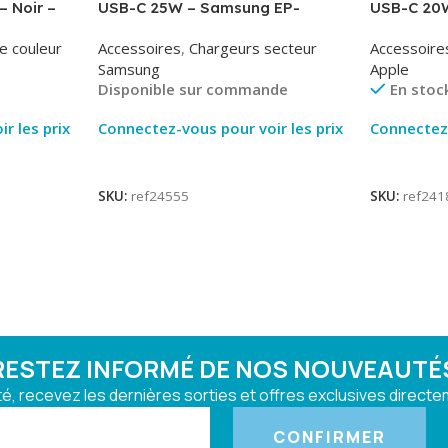
– Noir –
USB-C 25W – Samsung EP-
USB-C 20W
T2510NBE – Noir – Packaging
MUVV3ZM/
e couleur
Accessoires
,
Chargeurs secteur
Accessoire
Original
Samsung
Apple
Disponible sur commande
En stoc
r les prix
Connectez-vous pour voir les prix
Connectez-
Lire La Suite
Lire La Su
SKU:
ref24555
SKU:
ref241
RESTEZ INFORMÉ DE NOS NOUVEAUTÉ
, recevez les dernières sorties et offres exclusives directem
CONFIRMER