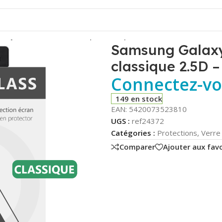
axy A25 5G – Verre trempé classique 2.5D – Phonit
Samsung Galaxy
classique 2.5D –
Connectez-vou
149 en stock
EAN:
5420073523810
UGS :
ref24372
Catégories :
Protections
,
Verre
Comparer
Ajouter aux favo