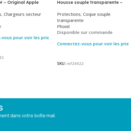
 – Original Apple
Housse souple transparente –
MHJE3ZM – Bulk
2mm – Phonit
s
,
Chargeurs secteur
Protections
,
Coque souple
transparente
k
Phonit
Disponible sur commande
vous pour voir les prix
Connectez-vous pour voir les prix
ite
Lire La Suite
82
SKU:
ref24922
S
ent dans votre boîte mail.