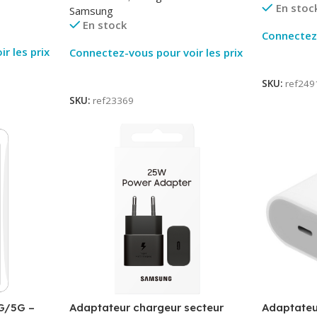
En stoc
Samsung
En stock
Connectez-
r les prix
Connectez-vous pour voir les prix
Lire La Su
Lire La Suite
SKU:
ref249
SKU:
ref23369
G/5G –
Adaptateur chargeur secteur
Adaptateu