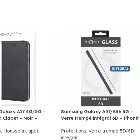
alaxy A17 4G/5G –
Samsung Galaxy A57/A56 5G –
à Clapet – Noir –
Verre trempé intégral 6D – Phonit
Phonit
s
,
Housse à clapet
Protections
,
Verre trempé 5D/6D
intégral