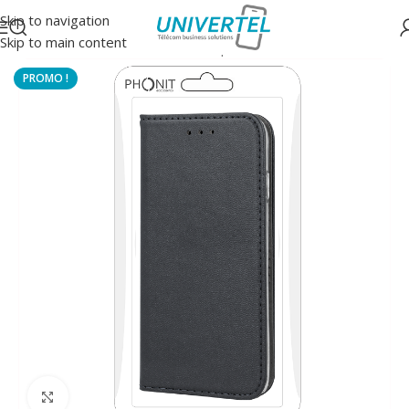
Skip to navigation
Skip to main content
Accueil
/
Protections
/
Housse à clapet
Click to enlarge