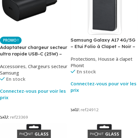
Samsung Galaxy A17 4G/5G
– Etui Folio à Clapet – Noir –
Adaptateur chargeur secteur
AirBook – Phonit
ultra rapide USB-C (25W) –
Protections
,
Housse à clapet
Noir – Original Samsung EP-
Phonit
Accessoires
,
Chargeurs secteur
TA800
En stock
Samsung
En stock
Connectez-vous pour voir les
prix
Connectez-vous pour voir les
prix
Lire La Suite
Lire La Suite
SKU:
ref24912
SKU:
ref23369