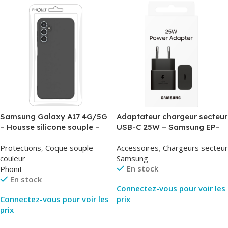
Samsung Galaxy A17 4G/5G
Adaptateur chargeur secteur
– Housse silicone souple –
USB-C 25W – Samsung EP-
Noir – Phonit
T2510NBE – Noir –
Protections
,
Coque souple
Accessoires
,
Chargeurs secteur
Packaging Original
couleur
Samsung
En stock
Phonit
En stock
Connectez-vous pour voir les
Connectez-vous pour voir les
prix
prix
Lire La Suite
Lire La Suite