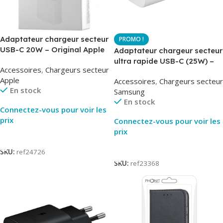
Adaptateur chargeur secteur
USB-C 20W – Original Apple
Adaptateur chargeur secteur
MUVV3ZM – Packaging
ultra rapide USB-C (25W) –
Accessoires
,
Chargeurs secteur
Original
Blanc – Original Samsung
Apple
Accessoires
,
Chargeurs secteur
EP-TA800
En stock
Samsung
En stock
Connectez-vous pour voir les
prix
Connectez-vous pour voir les
prix
Lire La Suite
Lire La Suite
SKU:
ref24726
SKU:
ref23368