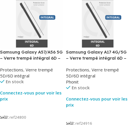
Samsung Galaxy A57/A56 5G
Samsung Galaxy A17 4G/5G
– Verre trempé intégral 6D –
– Verre trempé intégral 6D –
Phonit
Phonit
Protections
,
Verre trempé
Protections
,
Verre trempé
5D/6D intégral
5D/6D intégral
En stock
Phonit
En stock
Connectez-vous pour voir les
prix
Connectez-vous pour voir les
prix
Lire La Suite
Lire La Suite
SKU:
ref24800
SKU:
ref24916