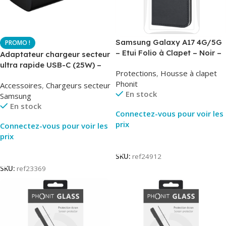
Samsung Galaxy A17 4G/5G
– Etui Folio à Clapet – Noir –
Adaptateur chargeur secteur
AirBook – Phonit
ultra rapide USB-C (25W) –
Protections
,
Housse à clapet
Noir – Original Samsung EP-
Phonit
Accessoires
,
Chargeurs secteur
TA800
En stock
Samsung
En stock
Connectez-vous pour voir les
prix
Connectez-vous pour voir les
prix
Lire La Suite
Lire La Suite
SKU:
ref24912
SKU:
ref23369