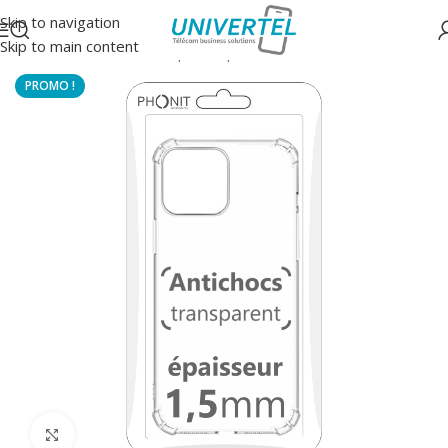
Skip to navigation
Skip to main content
Accueil
/
Protections
/
Coque souple anti-choc
Click to enlarge