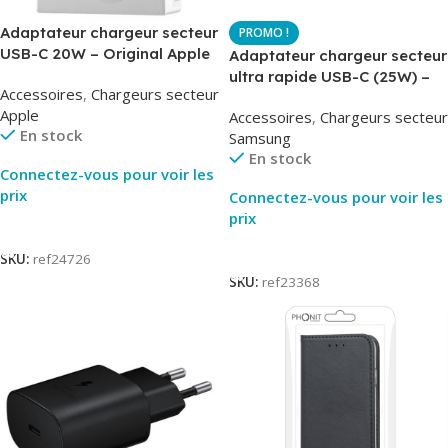
Adaptateur chargeur secteur
USB-C 20W – Original Apple
Adaptateur chargeur secteur
MUVV3ZM – Packaging
ultra rapide USB-C (25W) –
Accessoires
,
Chargeurs secteur
Original
Blanc – Original Samsung
Apple
Accessoires
,
Chargeurs secteur
EP-TA800
En stock
Samsung
En stock
Connectez-vous pour voir les
prix
Connectez-vous pour voir les
prix
Lire La Suite
Lire La Suite
SKU:
ref24726
SKU:
ref23368