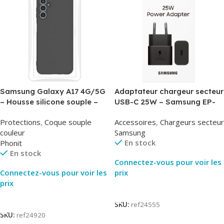
Samsung Galaxy A17 4G/5G
Adaptateur chargeur secteur
– Housse silicone souple –
USB-C 25W – Samsung EP-
Noir – Phonit
T2510NBE – Noir –
Protections
,
Coque souple
Accessoires
,
Chargeurs secteur
Packaging Original
couleur
Samsung
En stock
Phonit
En stock
Connectez-vous pour voir les
Connectez-vous pour voir les
prix
prix
Lire La Suite
Lire La Suite
SKU:
ref24555
SKU:
ref24920