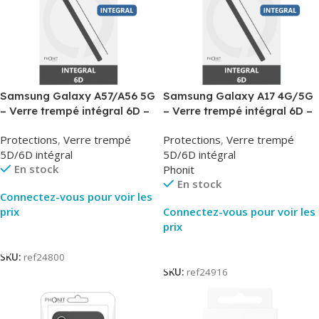
Samsung Galaxy A57/A56 5G
Samsung Galaxy A17 4G/5G
– Verre trempé intégral 6D –
– Verre trempé intégral 6D –
Phonit
Phonit
Protections
,
Verre trempé
Protections
,
Verre trempé
5D/6D intégral
5D/6D intégral
En stock
Phonit
En stock
Connectez-vous pour voir les
prix
Connectez-vous pour voir les
prix
Lire La Suite
Lire La Suite
SKU:
ref24800
SKU:
ref24916