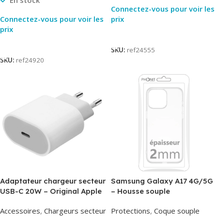
En stock
Connectez-vous pour voir les
Connectez-vous pour voir les
prix
prix
Lire La Suite
Lire La Suite
SKU:
ref24555
SKU:
ref24920
Adaptateur chargeur secteur
Samsung Galaxy A17 4G/5G
USB-C 20W – Original Apple
– Housse souple
MUVV3ZM/MHJE3ZM – Bulk
transparente – 2mm – Phonit
Accessoires
,
Chargeurs secteur
Protections
,
Coque souple