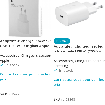
Adaptateur chargeur secteur
USB-C 20W – Original Apple
Adaptateur chargeur secteur
MUVV3ZM – Packaging
ultra rapide USB-C (25W) –
Accessoires
,
Chargeurs secteur
Original
Blanc – Original Samsung
Apple
Accessoires
,
Chargeurs secteur
EP-TA800
En stock
Samsung
En stock
Connectez-vous pour voir les
prix
Connectez-vous pour voir les
prix
Lire La Suite
Lire La Suite
SKU:
ref24726
SKU:
ref23368