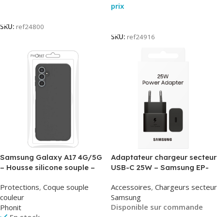
prix
Lire La Suite
Lire La Suite
SKU:
ref24800
SKU:
ref24916
Samsung Galaxy A17 4G/5G
Adaptateur chargeur secteur
– Housse silicone souple –
USB-C 25W – Samsung EP-
Noir – Phonit
T2510NBE – Noir –
Protections
,
Coque souple
Accessoires
,
Chargeurs secteur
Packaging Original
couleur
Samsung
Disponible sur commande
Phonit