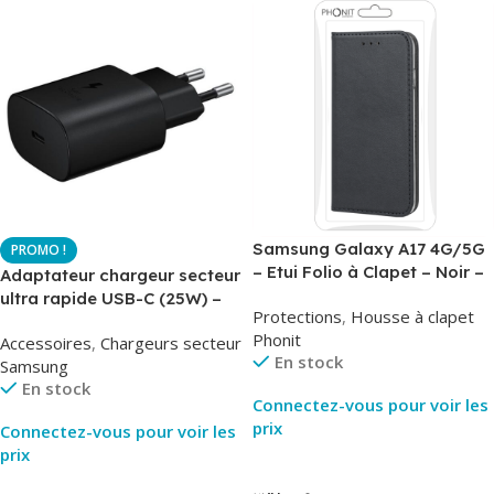
Samsung Galaxy A17 4G/5G
– Etui Folio à Clapet – Noir –
Adaptateur chargeur secteur
AirBook – Phonit
ultra rapide USB-C (25W) –
Protections
,
Housse à clapet
Noir – Original Samsung EP-
Phonit
Accessoires
,
Chargeurs secteur
TA800
En stock
Samsung
En stock
Connectez-vous pour voir les
prix
Connectez-vous pour voir les
prix
Lire La Suite
Lire La Suite