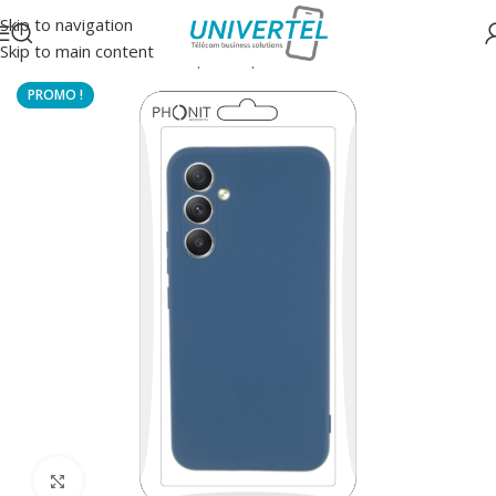
Skip to navigation
Skip to main content
Accueil
/
Protections
/
Coque souple couleur
Click to enlarge