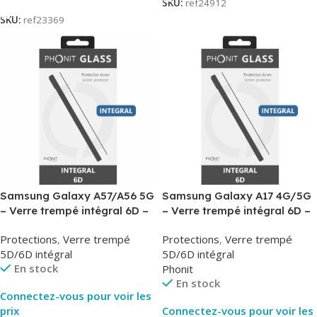
SKU:
ref24912
SKU:
ref23369
Samsung Galaxy A57/A56 5G
Samsung Galaxy A17 4G/5G
– Verre trempé intégral 6D –
– Verre trempé intégral 6D –
Phonit
Phonit
Protections
,
Verre trempé
Protections
,
Verre trempé
5D/6D intégral
5D/6D intégral
En stock
Phonit
En stock
Connectez-vous pour voir les
prix
Connectez-vous pour voir les