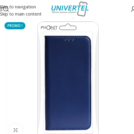
Skip to navigation
Skip to main content
Accueil
/
Protections
/
Housse à clapet
Click to enlarge