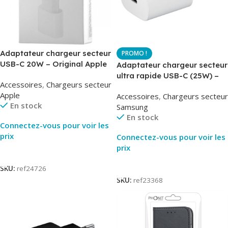
Adaptateur chargeur secteur
USB-C 20W – Original Apple
Adaptateur chargeur secteur
MUVV3ZM – Packaging
ultra rapide USB-C (25W) –
Accessoires
,
Chargeurs secteur
Original
Blanc – Original Samsung
Apple
Accessoires
,
Chargeurs secteur
EP-TA800
En stock
Samsung
En stock
Connectez-vous pour voir les
prix
Connectez-vous pour voir les
prix
Lire La Suite
Lire La Suite
SKU:
ref24726
SKU:
ref23368