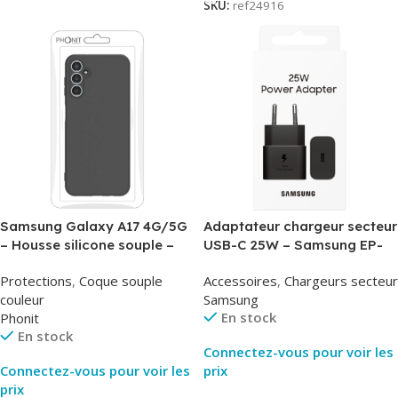
SKU:
ref24916
Samsung Galaxy A17 4G/5G
Adaptateur chargeur secteur
– Housse silicone souple –
USB-C 25W – Samsung EP-
Noir – Phonit
T2510NBE – Noir –
Protections
,
Coque souple
Accessoires
,
Chargeurs secteur
Packaging Original
couleur
Samsung
En stock
Phonit
En stock
Connectez-vous pour voir les
Connectez-vous pour voir les
prix
prix
Lire La Suite