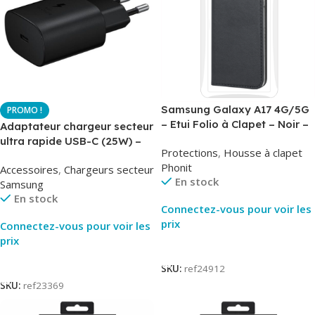
Samsung Galaxy A17 4G/5G
– Etui Folio à Clapet – Noir –
Adaptateur chargeur secteur
AirBook – Phonit
ultra rapide USB-C (25W) –
Protections
,
Housse à clapet
Noir – Original Samsung EP-
Phonit
Accessoires
,
Chargeurs secteur
TA800
En stock
Samsung
En stock
Connectez-vous pour voir les
prix
Connectez-vous pour voir les
prix
Lire La Suite
Lire La Suite
SKU:
ref24912
SKU:
ref23369