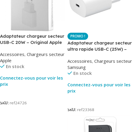
Adaptateur chargeur secteur
USB-C 20W – Original Apple
Adaptateur chargeur secteur
MUVV3ZM – Packaging
ultra rapide USB-C (25W) –
Accessoires
,
Chargeurs secteur
Original
Blanc – Original Samsung
Apple
Accessoires
,
Chargeurs secteur
EP-TA800
En stock
Samsung
En stock
Connectez-vous pour voir les
prix
Connectez-vous pour voir les
prix
Lire La Suite
Lire La Suite
SKU:
ref24726
SKU:
ref23368