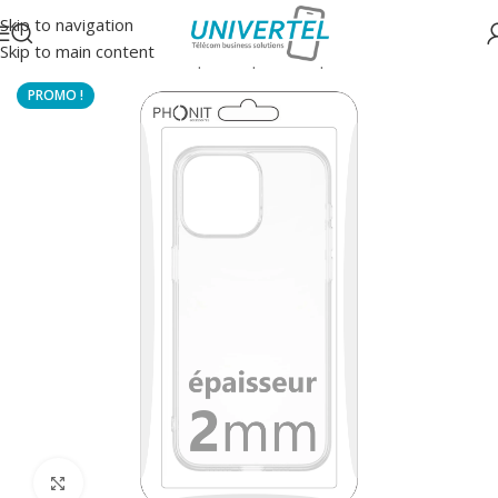
Skip to navigation
Skip to main content
Accueil
/
Protections
/
Coque souple transparente
Click to enlarge