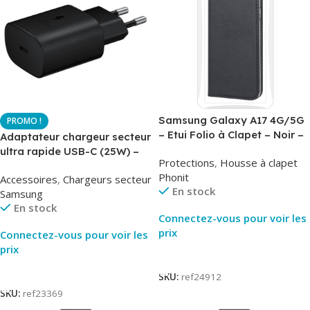
Samsung Galaxy A17 4G/5G
– Etui Folio à Clapet – Noir –
Adaptateur chargeur secteur
AirBook – Phonit
ultra rapide USB-C (25W) –
Protections
,
Housse à clapet
Noir – Original Samsung EP-
Phonit
Accessoires
,
Chargeurs secteur
TA800
En stock
Samsung
En stock
Connectez-vous pour voir les
prix
Connectez-vous pour voir les
prix
Lire La Suite
Lire La Suite
SKU:
ref24912
SKU:
ref23369