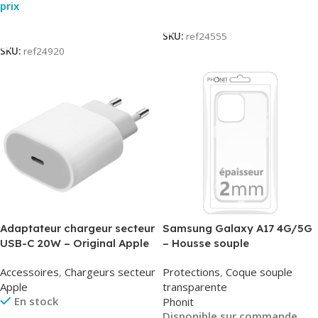
prix
Lire La Suite
Lire La Suite
SKU:
ref24555
SKU:
ref24920
Adaptateur chargeur secteur
Samsung Galaxy A17 4G/5G
USB-C 20W – Original Apple
– Housse souple
MUVV3ZM/MHJE3ZM – Bulk
transparente – 2mm – Phonit
Accessoires
,
Chargeurs secteur
Protections
,
Coque souple
Apple
transparente
En stock
Phonit
Disponible sur commande