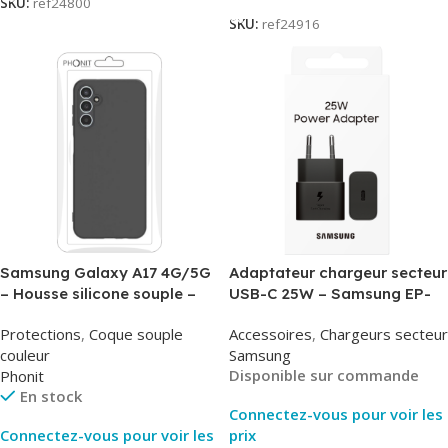
SKU:
ref24800
SKU:
ref24916
Samsung Galaxy A17 4G/5G
Adaptateur chargeur secteur
– Housse silicone souple –
USB-C 25W – Samsung EP-
Noir – Phonit
T2510NBE – Noir –
Protections
,
Coque souple
Accessoires
,
Chargeurs secteur
Packaging Original
couleur
Samsung
Disponible sur commande
Phonit
En stock
Connectez-vous pour voir les
Connectez-vous pour voir les
prix