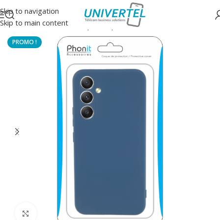
Skip to navigation
Skip to main content
Accueil
/
Protections
/
Coque souple couleur
Click to enlarge