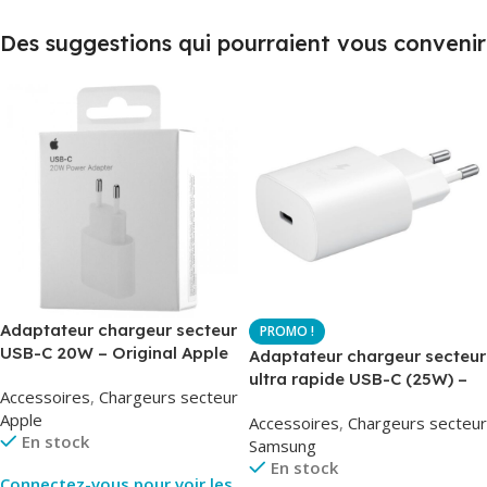
Des suggestions qui pourraient vous convenir
Adaptateur chargeur secteur
USB-C 20W – Original Apple
Adaptateur chargeur secteur
MUVV3ZM – Packaging
ultra rapide USB-C (25W) –
Accessoires
,
Chargeurs secteur
Original
Blanc – Original Samsung
Apple
Accessoires
,
Chargeurs secteur
EP-TA800
En stock
Samsung
En stock
Connectez-vous pour voir les