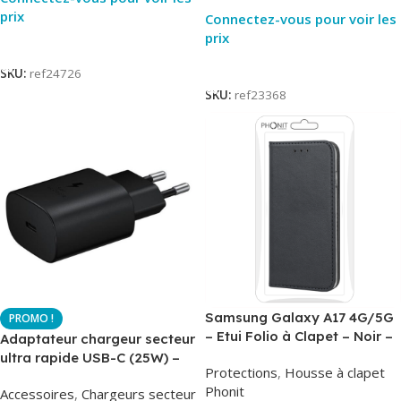
prix
Connectez-vous pour voir les
prix
Lire La Suite
Lire La Suite
SKU:
ref24726
SKU:
ref23368
Samsung Galaxy A17 4G/5G
– Etui Folio à Clapet – Noir –
Adaptateur chargeur secteur
AirBook – Phonit
ultra rapide USB-C (25W) –
Protections
,
Housse à clapet
Noir – Original Samsung EP-
Phonit
Accessoires
,
Chargeurs secteur
TA800