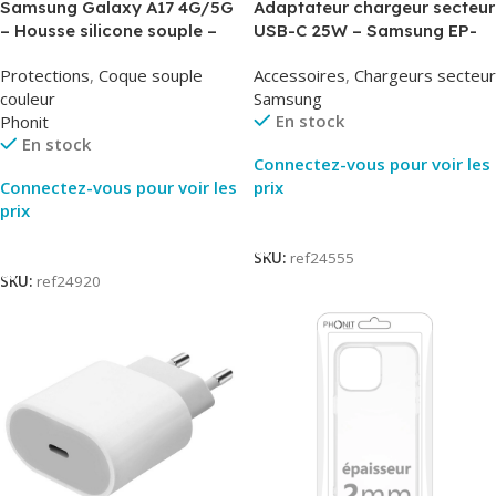
Samsung Galaxy A17 4G/5G
Adaptateur chargeur secteur
– Housse silicone souple –
USB-C 25W – Samsung EP-
Noir – Phonit
T2510NBE – Noir –
Protections
,
Coque souple
Accessoires
,
Chargeurs secteur
Packaging Original
couleur
Samsung
En stock
Phonit
En stock
Connectez-vous pour voir les
Connectez-vous pour voir les
prix
prix
Lire La Suite
Lire La Suite
SKU:
ref24555
SKU:
ref24920