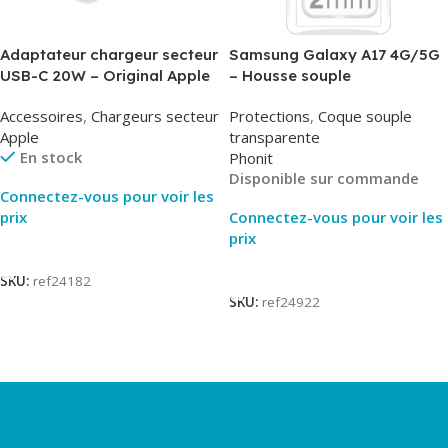
Adaptateur chargeur secteur
Samsung Galaxy A17 4G/5G
USB-C 20W – Original Apple
– Housse souple
MUVV3ZM/MHJE3ZM – Bulk
transparente – 2mm – Phonit
Accessoires
,
Chargeurs secteur
Protections
,
Coque souple
Apple
transparente
En stock
Phonit
Disponible sur commande
Connectez-vous pour voir les
prix
Connectez-vous pour voir les
prix
Lire La Suite
Lire La Suite
SKU:
ref24182
SKU:
ref24922