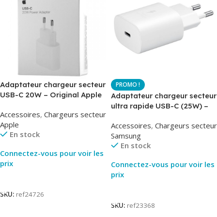
Adaptateur chargeur secteur
USB-C 20W – Original Apple
Adaptateur chargeur secteur
MUVV3ZM – Packaging
ultra rapide USB-C (25W) –
Accessoires
,
Chargeurs secteur
Original
Blanc – Original Samsung
Apple
Accessoires
,
Chargeurs secteur
EP-TA800
En stock
Samsung
En stock
Connectez-vous pour voir les
prix
Connectez-vous pour voir les
prix
Lire La Suite
Lire La Suite
SKU:
ref24726
SKU:
ref23368