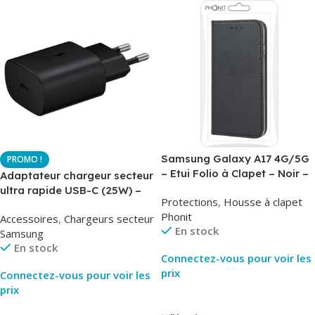
Samsung Galaxy A17 4G/5G
– Etui Folio à Clapet – Noir –
Adaptateur chargeur secteur
AirBook – Phonit
ultra rapide USB-C (25W) –
Protections
,
Housse à clapet
Noir – Original Samsung EP-
Phonit
Accessoires
,
Chargeurs secteur
TA800
En stock
Samsung
En stock
Connectez-vous pour voir les
prix
Connectez-vous pour voir les
prix
Lire La Suite
Lire La Suite