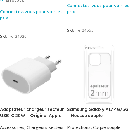
En stock
Connectez-vous pour voir les
Connectez-vous pour voir les
prix
prix
Lire La Suite
Lire La Suite
SKU:
ref24555
SKU:
ref24920
Adaptateur chargeur secteur
Samsung Galaxy A17 4G/5G
USB-C 20W – Original Apple
– Housse souple
MUVV3ZM/MHJE3ZM – Bulk
transparente – 2mm – Phonit
Accessoires
,
Chargeurs secteur
Protections
,
Coque souple