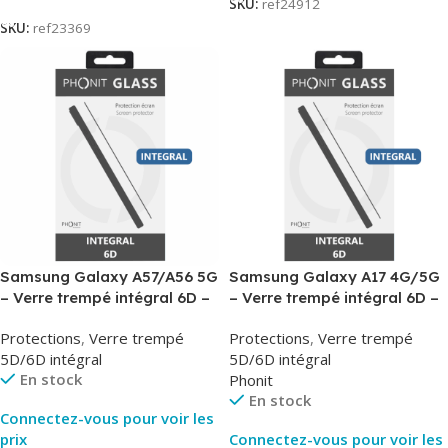
SKU:
ref24912
SKU:
ref23369
Samsung Galaxy A57/A56 5G
Samsung Galaxy A17 4G/5G
– Verre trempé intégral 6D –
– Verre trempé intégral 6D –
Phonit
Phonit
Protections
,
Verre trempé
Protections
,
Verre trempé
5D/6D intégral
5D/6D intégral
En stock
Phonit
En stock
Connectez-vous pour voir les
prix
Connectez-vous pour voir les