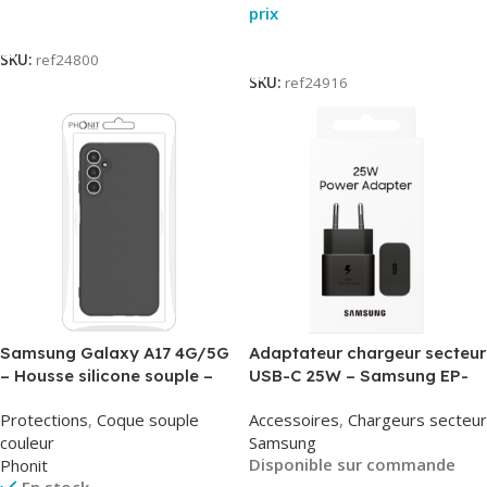
prix
Lire La Suite
Lire La Suite
SKU:
ref24800
SKU:
ref24916
Samsung Galaxy A17 4G/5G
Adaptateur chargeur secteur
– Housse silicone souple –
USB-C 25W – Samsung EP-
Noir – Phonit
T2510NBE – Noir –
Protections
,
Coque souple
Accessoires
,
Chargeurs secteur
Packaging Original
couleur
Samsung
Disponible sur commande
Phonit