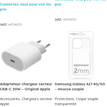
Connectez-vous pour voir les
prix
prix
Lire La Suite
Lire La Suite
SKU:
ref24555
SKU:
ref24920
Adaptateur chargeur secteur
Samsung Galaxy A17 4G/5G
USB-C 20W – Original Apple
– Housse souple
MUVV3ZM/MHJE3ZM – Bulk
transparente – 2mm – Phonit
Accessoires
,
Chargeurs secteur
Protections
,
Coque souple
Apple
transparente