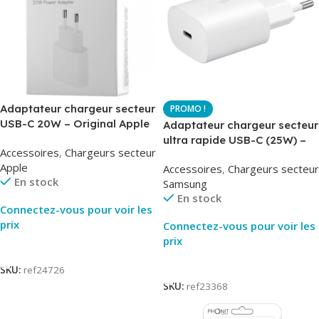
Adaptateur chargeur secteur
USB-C 20W – Original Apple
Adaptateur chargeur secteur
MUVV3ZM – Packaging
ultra rapide USB-C (25W) –
Accessoires
,
Chargeurs secteur
Original
Blanc – Original Samsung
Apple
Accessoires
,
Chargeurs secteur
EP-TA800
En stock
Samsung
En stock
Connectez-vous pour voir les
prix
Connectez-vous pour voir les
prix
Lire La Suite
Lire La Suite
SKU:
ref24726
SKU:
ref23368