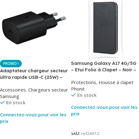
Samsung Galaxy A17 4G/5G
– Etui Folio à Clapet – Noir –
Adaptateur chargeur secteur
AirBook – Phonit
ultra rapide USB-C (25W) –
Protections
,
Housse à clapet
Noir – Original Samsung EP-
Phonit
Accessoires
,
Chargeurs secteur
TA800
En stock
Samsung
En stock
Connectez-vous pour voir les
prix
Connectez-vous pour voir les
prix
Lire La Suite
Lire La Suite
SKU:
ref24912