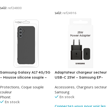
Lire La Suite
SKU:
ref24800
SKU:
ref24916
Samsung Galaxy A17 4G/5G
Adaptateur chargeur secteur
– Housse silicone souple –
USB-C 25W – Samsung EP-
Noir – Phonit
T2510NBE – Noir –
Protections
,
Coque souple
Accessoires
,
Chargeurs secteur
Packaging Original
couleur
Samsung
En stock
Phonit
En stock
Connectez-vous pour voir les