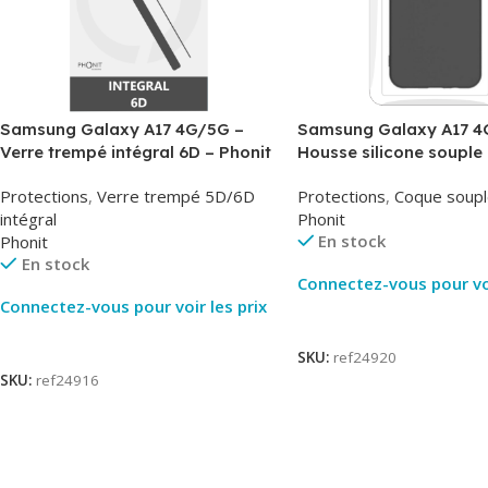
Samsung Galaxy A17 4G/5G –
Samsung Galaxy A17 4
Verre trempé intégral 6D – Phonit
Housse silicone souple 
Phonit
Protections
,
Verre trempé 5D/6D
Protections
,
Coque soupl
intégral
Phonit
En stock
Phonit
En stock
Connectez-vous pour voi
Connectez-vous pour voir les prix
Lire La Suite
Lire La Suite
SKU:
ref24920
SKU:
ref24916