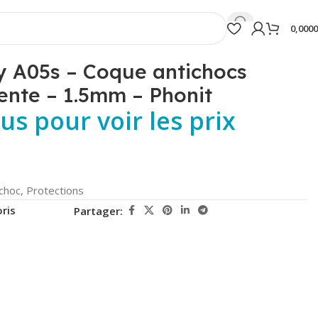
0,000
t
 A05s – Coque antichocs
ente – 1.5mm – Phonit
s pour voir les prix
choc
,
Protections
ris
Partager: