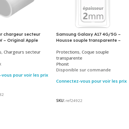
r chargeur secteur
Samsung Galaxy A17 4G/5G –
 – Original Apple
Housse souple transparente –
MHJE3ZM – Bulk
2mm – Phonit
s
,
Chargeurs secteur
Protections
,
Coque souple
transparente
k
Phonit
Disponible sur commande
vous pour voir les prix
Connectez-vous pour voir les prix
ite
Lire La Suite
82
SKU:
ref24922