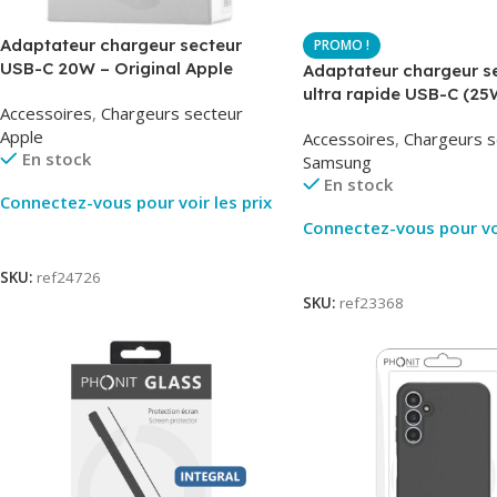
Adaptateur chargeur secteur
USB-C 20W – Original Apple
Adaptateur chargeur s
MUVV3ZM – Packaging Original
ultra rapide USB-C (25
Accessoires
,
Chargeurs secteur
– Original Samsung EP
Apple
Accessoires
,
Chargeurs s
En stock
Samsung
En stock
Connectez-vous pour voir les prix
Connectez-vous pour voi
Lire La Suite
Lire La Suite
SKU:
ref24726
SKU:
ref23368