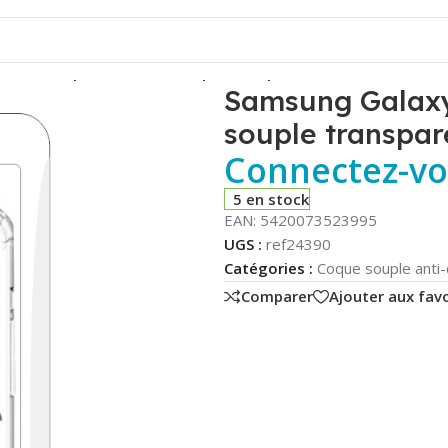
05s – Coque antichocs souple transparente – 1.5mm – Phoni
Samsung Galaxy
souple transpar
Connectez-vou
5 en stock
EAN:
5420073523995
UGS :
ref24390
Catégories :
Coque souple anti-
Comparer
Ajouter aux favo