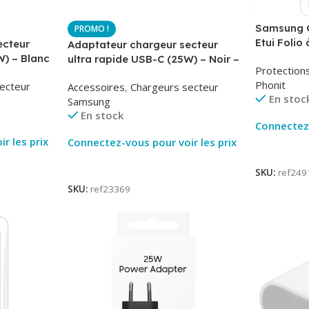
Samsung G
Etui Folio 
ecteur
Adaptateur chargeur secteur
AirBook – 
W) – Blanc
ultra rapide USB-C (25W) – Noir –
Protection
-TA800
Original Samsung EP-TA800
Phonit
ecteur
Accessoires
,
Chargeurs secteur
En stoc
Samsung
En stock
Connectez-
r les prix
Connectez-vous pour voir les prix
Lire La Su
Lire La Suite
SKU:
ref249
SKU:
ref23369