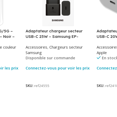
G/5G –
Adaptateur chargeur secteur
Adaptateu
– Noir –
USB-C 25W – Samsung EP-
USB-C 20W
T2510NBE – Noir – Packaging
MUVV3ZM/
e couleur
Accessoires
,
Chargeurs secteur
Accessoire
Original
Samsung
Apple
Disponible sur commande
En stoc
r les prix
Connectez-vous pour voir les prix
Connectez-
Lire La Suite
Lire La Su
SKU:
ref24555
SKU:
ref241