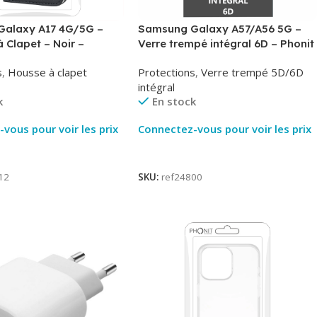
alaxy A17 4G/5G –
Samsung Galaxy A57/A56 5G –
à Clapet – Noir –
Verre trempé intégral 6D – Phonit
Phonit
s
,
Housse à clapet
Protections
,
Verre trempé 5D/6D
intégral
k
En stock
vous pour voir les prix
Connectez-vous pour voir les prix
ite
Lire La Suite
12
SKU:
ref24800