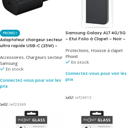
Samsung Galaxy A17 4G/5G
– Etui Folio à Clapet – Noir –
Adaptateur chargeur secteur
AirBook – Phonit
ultra rapide USB-C (25W) –
Protections
,
Housse à clapet
Noir – Original Samsung EP-
Phonit
Accessoires
,
Chargeurs secteur
TA800
En stock
Samsung
En stock
Connectez-vous pour voir les
prix
Connectez-vous pour voir les
prix
Lire La Suite
Lire La Suite
SKU:
ref24912
SKU:
ref23369