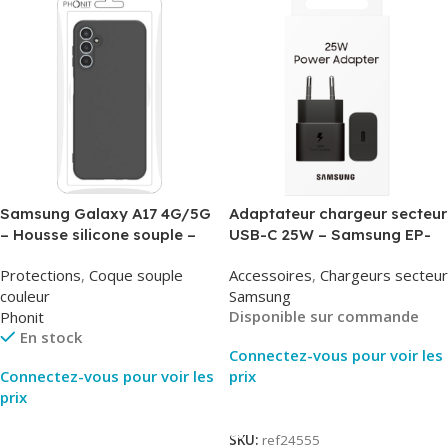
Samsung Galaxy A17 4G/5G
Adaptateur chargeur secteur
– Housse silicone souple –
USB-C 25W – Samsung EP-
Noir – Phonit
T2510NBE – Noir –
Protections
,
Coque souple
Accessoires
,
Chargeurs secteur
Packaging Original
couleur
Samsung
Disponible sur commande
Phonit
En stock
Connectez-vous pour voir les
Connectez-vous pour voir les
prix
prix
Lire La Suite
Lire La Suite
SKU:
ref24555