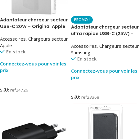
Adaptateur chargeur secteur
USB-C 20W – Original Apple
Adaptateur chargeur secteur
MUVV3ZM – Packaging
ultra rapide USB-C (25W) –
Accessoires
,
Chargeurs secteur
Original
Blanc – Original Samsung
Apple
Accessoires
,
Chargeurs secteur
EP-TA800
En stock
Samsung
En stock
Connectez-vous pour voir les
prix
Connectez-vous pour voir les
prix
Lire La Suite
Lire La Suite
SKU:
ref24726
SKU:
ref23368