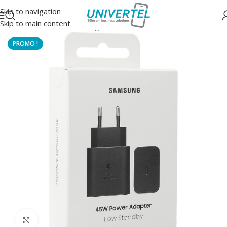
Skip to navigation
Skip to main content
Accueil
/
Accessoires
/
Chargeurs secteur
Click to enlarge