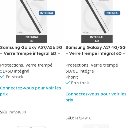
Samsung Galaxy A57/A56 5G
Samsung Galaxy A17 4G/5G
– Verre trempé intégral 6D –
– Verre trempé intégral 6D –
Phonit
Phonit
Protections
,
Verre trempé
Protections
,
Verre trempé
5D/6D intégral
5D/6D intégral
En stock
Phonit
En stock
Connectez-vous pour voir les
prix
Connectez-vous pour voir les
prix
Lire La Suite
Lire La Suite
SKU:
ref24800
SKU:
ref24916