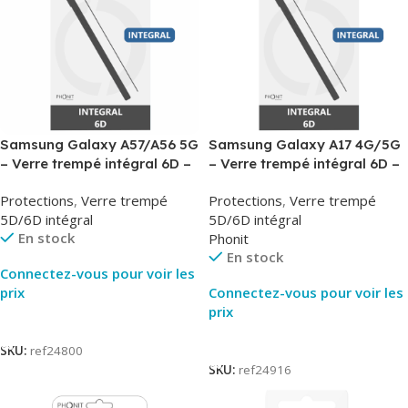
Samsung Galaxy A57/A56 5G
Samsung Galaxy A17 4G/5G
– Verre trempé intégral 6D –
– Verre trempé intégral 6D –
Phonit
Phonit
Protections
,
Verre trempé
Protections
,
Verre trempé
5D/6D intégral
5D/6D intégral
En stock
Phonit
En stock
Connectez-vous pour voir les
prix
Connectez-vous pour voir les
prix
Lire La Suite
Lire La Suite
SKU:
ref24800
SKU:
ref24916