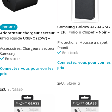
Samsung Galaxy A17 4G/5G
– Etui Folio à Clapet – Noir –
Adaptateur chargeur secteur
AirBook – Phonit
ultra rapide USB-C (25W) –
Protections
,
Housse à clapet
Noir – Original Samsung EP-
Phonit
Accessoires
,
Chargeurs secteur
TA800
En stock
Samsung
En stock
Connectez-vous pour voir les
prix
Connectez-vous pour voir les
prix
Lire La Suite
Lire La Suite
SKU:
ref24912
SKU:
ref23369