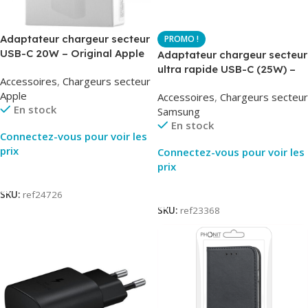
Adaptateur chargeur secteur
USB-C 20W – Original Apple
Adaptateur chargeur secteur
MUVV3ZM – Packaging
ultra rapide USB-C (25W) –
Accessoires
,
Chargeurs secteur
Original
Blanc – Original Samsung
Apple
Accessoires
,
Chargeurs secteur
EP-TA800
En stock
Samsung
En stock
Connectez-vous pour voir les
prix
Connectez-vous pour voir les
prix
Lire La Suite
Lire La Suite
SKU:
ref24726
SKU:
ref23368