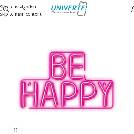
Skip to navigation
Skip to main content
Accueil
/
Néons Leds
Click to enlarge