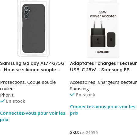
Samsung Galaxy A17 4G/5G
Adaptateur chargeur secteur
– Housse silicone souple –
USB-C 25W – Samsung EP-
Noir – Phonit
T2510NBE – Noir –
Protections
,
Coque souple
Accessoires
,
Chargeurs secteur
Packaging Original
couleur
Samsung
En stock
Phonit
En stock
Connectez-vous pour voir les
Connectez-vous pour voir les
prix
prix
Lire La Suite
Lire La Suite
SKU:
ref24555