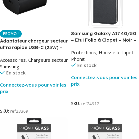
Samsung Galaxy A17 4G/5G
– Etui Folio à Clapet – Noir –
Adaptateur chargeur secteur
AirBook – Phonit
ultra rapide USB-C (25W) –
Protections
,
Housse à clapet
Noir – Original Samsung EP-
Phonit
Accessoires
,
Chargeurs secteur
TA800
En stock
Samsung
En stock
Connectez-vous pour voir les
prix
Connectez-vous pour voir les
prix
Lire La Suite
Lire La Suite
SKU:
ref24912
SKU:
ref23369