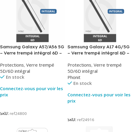
Samsung Galaxy A57/A56 5G
Samsung Galaxy A17 4G/5G
– Verre trempé intégral 6D –
– Verre trempé intégral 6D –
Phonit
Phonit
Protections
,
Verre trempé
Protections
,
Verre trempé
5D/6D intégral
5D/6D intégral
En stock
Phonit
En stock
Connectez-vous pour voir les
prix
Connectez-vous pour voir les
prix
Lire La Suite
Lire La Suite
SKU:
ref24800
SKU:
ref24916