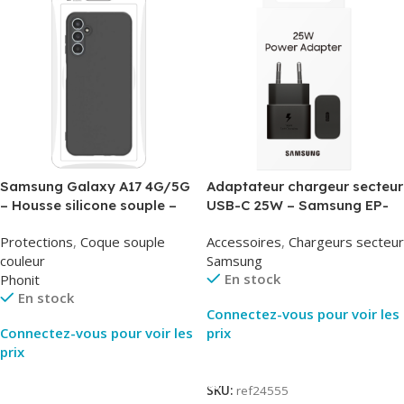
Samsung Galaxy A17 4G/5G
Adaptateur chargeur secteur
– Housse silicone souple –
USB-C 25W – Samsung EP-
Noir – Phonit
T2510NBE – Noir –
Protections
,
Coque souple
Accessoires
,
Chargeurs secteur
Packaging Original
couleur
Samsung
En stock
Phonit
En stock
Connectez-vous pour voir les
Connectez-vous pour voir les
prix
prix
Lire La Suite
Lire La Suite
SKU:
ref24555