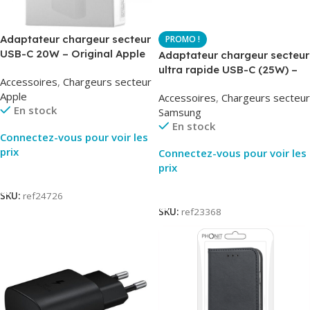
Adaptateur chargeur secteur
USB-C 20W – Original Apple
Adaptateur chargeur secteur
MUVV3ZM – Packaging
ultra rapide USB-C (25W) –
Accessoires
,
Chargeurs secteur
Original
Blanc – Original Samsung
Apple
Accessoires
,
Chargeurs secteur
EP-TA800
En stock
Samsung
En stock
Connectez-vous pour voir les
prix
Connectez-vous pour voir les
prix
Lire La Suite
Lire La Suite
SKU:
ref24726
SKU:
ref23368