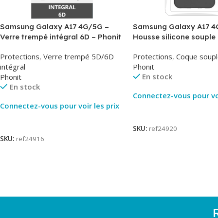
Samsung Galaxy A17 4G/5G –
Samsung Galaxy A17 4
Verre trempé intégral 6D – Phonit
Housse silicone souple 
Phonit
Protections
,
Verre trempé 5D/6D
Protections
,
Coque soupl
intégral
Phonit
En stock
Phonit
En stock
Connectez-vous pour voi
Connectez-vous pour voir les prix
Lire La Suite
Lire La Suite
SKU:
ref24920
SKU:
ref24916