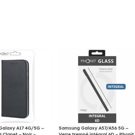
alaxy A17 4G/5G –
Samsung Galaxy A57/A56 5G –
à Clapet – Noir –
Verre trempé intégral 6D – Phonit