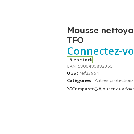
ur plastiques – 400 ml – TFO
Mousse nettoyan
TFO
Connectez-vou
9 en stock
EAN:
5900495892355
UGS :
ref23954
Catégories :
Autres protections
Comparer
Ajouter aux favo