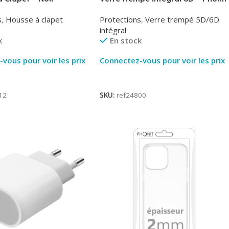
Phonit
s
,
Housse à clapet
Protections
,
Verre trempé 5D/6D
intégral
k
En stock
vous pour voir les prix
Connectez-vous pour voir les prix
ite
Lire La Suite
12
SKU:
ref24800