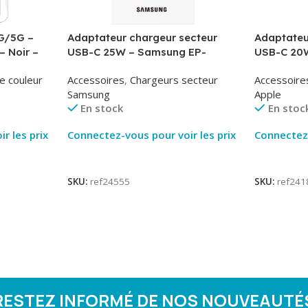
G/5G –
Adaptateur chargeur secteur
Adaptateu
– Noir –
USB-C 25W – Samsung EP-
USB-C 20W
T2510NBE – Noir – Packaging
MUVV3ZM/
e couleur
Accessoires
,
Chargeurs secteur
Accessoire
Original
Samsung
Apple
En stock
En stoc
r les prix
Connectez-vous pour voir les prix
Connectez-
Lire La Suite
Lire La Su
SKU:
ref24555
SKU:
ref241
RESTEZ INFORMÉ DE NOS NOUVEAUTÉ