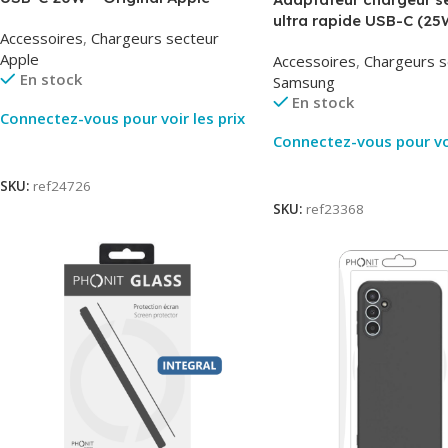
MUVV3ZM – Packaging Original
ultra rapide USB-C (25
Accessoires
,
Chargeurs secteur
– Original Samsung EP
Apple
Accessoires
,
Chargeurs s
En stock
Samsung
En stock
Connectez-vous pour voir les prix
Connectez-vous pour voi
Lire La Suite
Lire La Suite
SKU:
ref24726
SKU:
ref23368