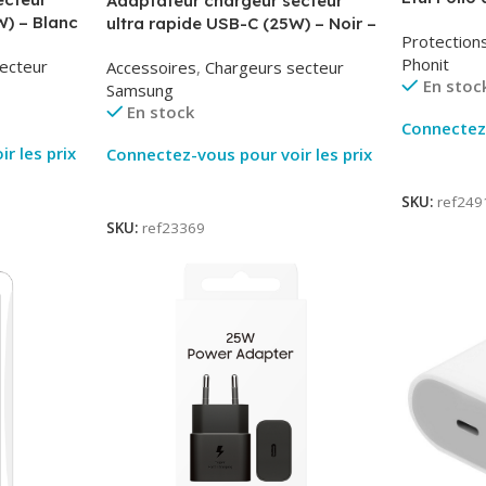
Adaptateur chargeur secteur
AirBook – 
W) – Blanc
ultra rapide USB-C (25W) – Noir –
Protection
-TA800
Original Samsung EP-TA800
Phonit
ecteur
Accessoires
,
Chargeurs secteur
En stoc
Samsung
En stock
Connectez-
r les prix
Connectez-vous pour voir les prix
Lire La Su
Lire La Suite
SKU:
ref249
SKU:
ref23369