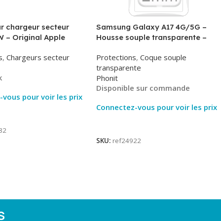
r chargeur secteur
Samsung Galaxy A17 4G/5G –
 – Original Apple
Housse souple transparente –
MHJE3ZM – Bulk
2mm – Phonit
s
,
Chargeurs secteur
Protections
,
Coque souple
transparente
k
Phonit
Disponible sur commande
vous pour voir les prix
Connectez-vous pour voir les prix
ite
Lire La Suite
82
SKU:
ref24922
S