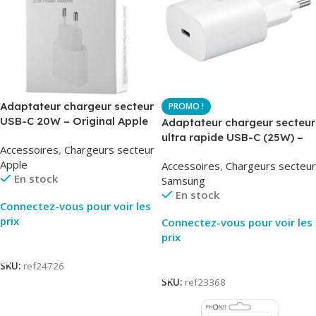
Adaptateur chargeur secteur
USB-C 20W – Original Apple
Adaptateur chargeur secteur
MUVV3ZM – Packaging
ultra rapide USB-C (25W) –
Accessoires
,
Chargeurs secteur
Original
Blanc – Original Samsung
Apple
Accessoires
,
Chargeurs secteur
EP-TA800
En stock
Samsung
En stock
Connectez-vous pour voir les
prix
Connectez-vous pour voir les
prix
Lire La Suite
Lire La Suite
SKU:
ref24726
SKU:
ref23368