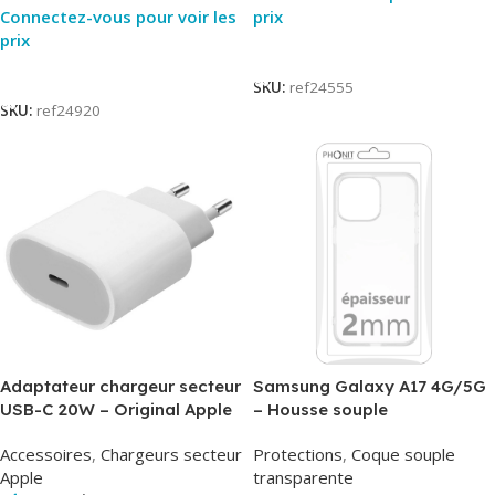
Connectez-vous pour voir les
prix
prix
Lire La Suite
Lire La Suite
SKU:
ref24555
SKU:
ref24920
Adaptateur chargeur secteur
Samsung Galaxy A17 4G/5G
USB-C 20W – Original Apple
– Housse souple
MUVV3ZM/MHJE3ZM – Bulk
transparente – 2mm – Phonit
Accessoires
,
Chargeurs secteur
Protections
,
Coque souple
Apple
transparente