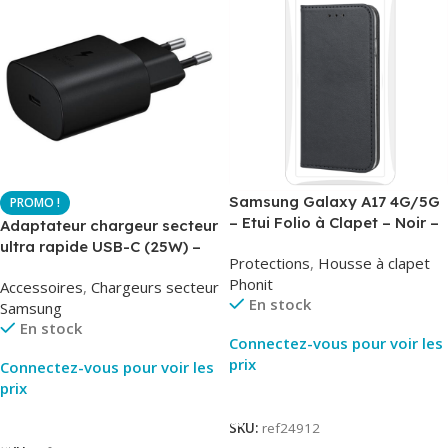
Samsung Galaxy A17 4G/5G
– Etui Folio à Clapet – Noir –
Adaptateur chargeur secteur
AirBook – Phonit
ultra rapide USB-C (25W) –
Protections
,
Housse à clapet
Noir – Original Samsung EP-
Phonit
Accessoires
,
Chargeurs secteur
TA800
En stock
Samsung
En stock
Connectez-vous pour voir les
prix
Connectez-vous pour voir les
prix
Lire La Suite
Lire La Suite
SKU:
ref24912