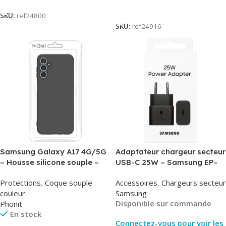
Lire La Suite
SKU:
ref24800
SKU:
ref24916
Samsung Galaxy A17 4G/5G
Adaptateur chargeur secteur
– Housse silicone souple –
USB-C 25W – Samsung EP-
Noir – Phonit
T2510NBE – Noir –
Protections
,
Coque souple
Accessoires
,
Chargeurs secteur
Packaging Original
couleur
Samsung
Disponible sur commande
Phonit
En stock
Connectez-vous pour voir les