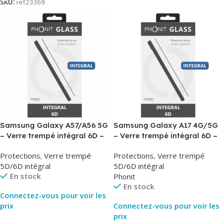
SKU:
ref23369
Samsung Galaxy A57/A56 5G
Samsung Galaxy A17 4G/5G
– Verre trempé intégral 6D –
– Verre trempé intégral 6D –
Phonit
Phonit
Protections
,
Verre trempé
Protections
,
Verre trempé
5D/6D intégral
5D/6D intégral
En stock
Phonit
En stock
Connectez-vous pour voir les
prix
Connectez-vous pour voir les
prix
Lire La Suite