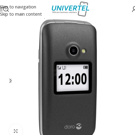
Skip to navigation
Skip to main content
Accueil
/
GSM/Smartphones/Tablettes
/
GSM
Click to enlarge