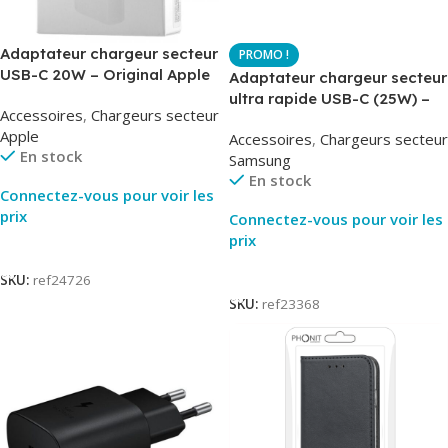
Adaptateur chargeur secteur
USB-C 20W – Original Apple
Adaptateur chargeur secteur
MUVV3ZM – Packaging
ultra rapide USB-C (25W) –
Accessoires
,
Chargeurs secteur
Original
Blanc – Original Samsung
Apple
Accessoires
,
Chargeurs secteur
EP-TA800
En stock
Samsung
En stock
Connectez-vous pour voir les
prix
Connectez-vous pour voir les
prix
Lire La Suite
Lire La Suite
SKU:
ref24726
SKU:
ref23368