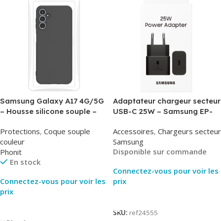
Samsung Galaxy A17 4G/5G
Adaptateur chargeur secteur
– Housse silicone souple –
USB-C 25W – Samsung EP-
Noir – Phonit
T2510NBE – Noir –
Protections
,
Coque souple
Accessoires
,
Chargeurs secteur
Packaging Original
couleur
Samsung
Disponible sur commande
Phonit
En stock
Connectez-vous pour voir les
Connectez-vous pour voir les
prix
prix
Lire La Suite
Lire La Suite
SKU:
ref24555