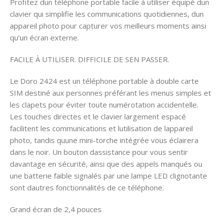
Profitez dun téléphone portable facile à utiliser équipé dun
clavier qui simplifie les communications quotidiennes, dun
appareil photo pour capturer vos meilleurs moments ainsi
qu’un écran externe.
FACILE À UTILISER. DIFFICILE DE SEN PASSER.
Le Doro 2424 est un téléphone portable à double carte
SIM destiné aux personnes préférant les menus simples et
les clapets pour éviter toute numérotation accidentelle.
Les touches directes et le clavier largement espacé
facilitent les communications et lutilisation de lappareil
photo, tandis quune mini-torche intégrée vous éclairera
dans le noir. Un bouton dassistance pour vous sentir
davantage en sécurité, ainsi que des appels manqués ou
une batterie faible signalés par une lampe LED clignotante
sont dautres fonctionnalités de ce téléphone.
Grand écran de 2,4 pouces