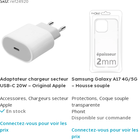
SKU:
ref24920
Adaptateur chargeur secteur
Samsung Galaxy A17 4G/5G
USB-C 20W – Original Apple
– Housse souple
MUVV3ZM/MHJE3ZM – Bulk
transparente – 2mm – Phonit
Accessoires
,
Chargeurs secteur
Protections
,
Coque souple
Apple
transparente
En stock
Phonit
Disponible sur commande
Connectez-vous pour voir les
prix
Connectez-vous pour voir les
prix
Lire La Suite