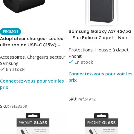
Samsung Galaxy A17 4G/5G
– Etui Folio à Clapet – Noir –
Adaptateur chargeur secteur
AirBook – Phonit
ultra rapide USB-C (25W) –
Protections
,
Housse à clapet
Noir – Original Samsung EP-
Phonit
Accessoires
,
Chargeurs secteur
TA800
En stock
Samsung
En stock
Connectez-vous pour voir les
prix
Connectez-vous pour voir les
prix
Lire La Suite
Lire La Suite
SKU:
ref24912
SKU:
ref23369