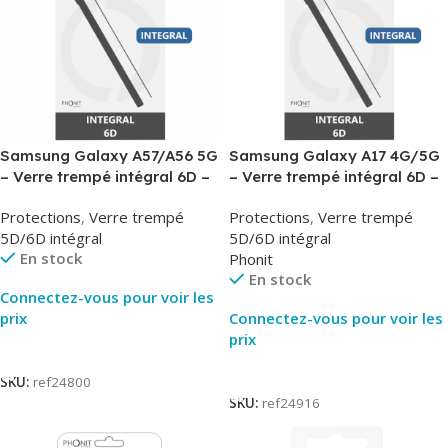
Samsung Galaxy A57/A56 5G
Samsung Galaxy A17 4G/5G
– Verre trempé intégral 6D –
– Verre trempé intégral 6D –
Phonit
Phonit
Protections
,
Verre trempé
Protections
,
Verre trempé
5D/6D intégral
5D/6D intégral
En stock
Phonit
En stock
Connectez-vous pour voir les
prix
Connectez-vous pour voir les
prix
Lire La Suite
Lire La Suite
SKU:
ref24800
SKU:
ref24916