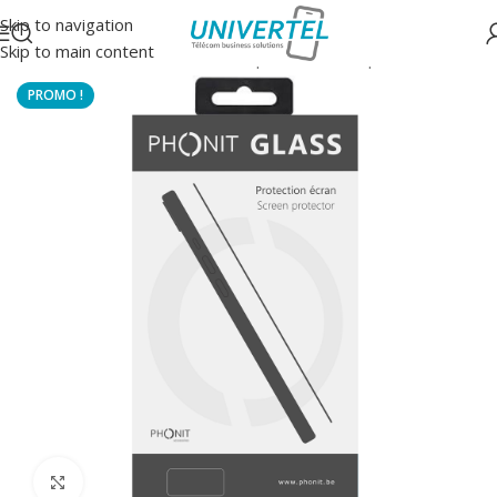
Skip to navigation
Skip to main content
Accueil
/
Protections
/
Verre trempé 2.5D classique
Click to enlarge