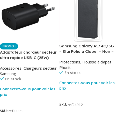
Samsung Galaxy A17 4G/5G
– Etui Folio à Clapet – Noir –
Adaptateur chargeur secteur
AirBook – Phonit
ultra rapide USB-C (25W) –
Protections
,
Housse à clapet
Noir – Original Samsung EP-
Phonit
Accessoires
,
Chargeurs secteur
TA800
En stock
Samsung
En stock
Connectez-vous pour voir les
prix
Connectez-vous pour voir les
prix
Lire La Suite
Lire La Suite
SKU:
ref24912
SKU:
ref23369