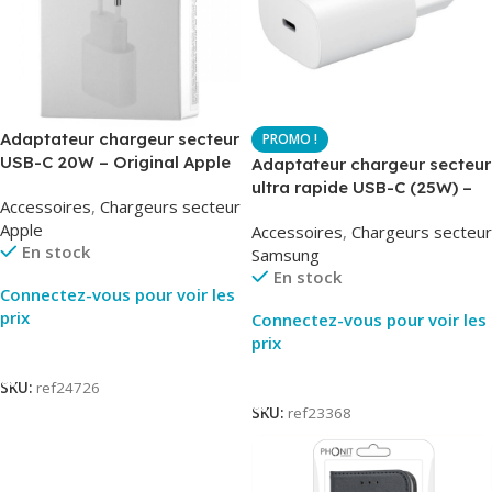
Adaptateur chargeur secteur
USB-C 20W – Original Apple
Adaptateur chargeur secteur
MUVV3ZM – Packaging
ultra rapide USB-C (25W) –
Accessoires
,
Chargeurs secteur
Original
Blanc – Original Samsung
Apple
Accessoires
,
Chargeurs secteur
EP-TA800
En stock
Samsung
En stock
Connectez-vous pour voir les
prix
Connectez-vous pour voir les
prix
Lire La Suite
Lire La Suite
SKU:
ref24726
SKU:
ref23368