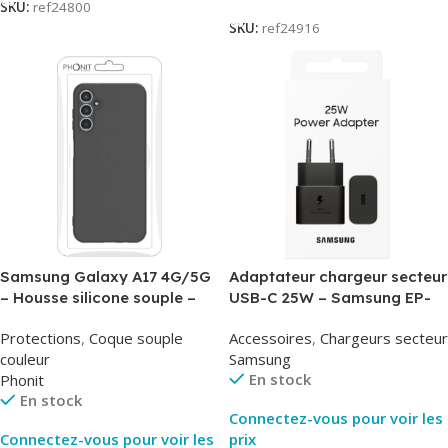
SKU:
ref24800
SKU:
ref24916
Samsung Galaxy A17 4G/5G
Adaptateur chargeur secteur
– Housse silicone souple –
USB-C 25W – Samsung EP-
Noir – Phonit
T2510NBE – Noir –
Protections
,
Coque souple
Accessoires
,
Chargeurs secteur
Packaging Original
couleur
Samsung
En stock
Phonit
En stock
Connectez-vous pour voir les
Connectez-vous pour voir les
prix