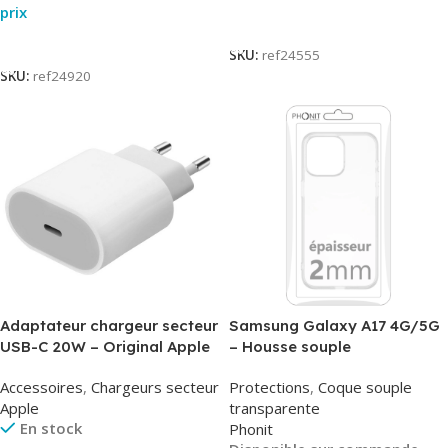
prix
Lire La Suite
Lire La Suite
SKU:
ref24555
SKU:
ref24920
Adaptateur chargeur secteur
Samsung Galaxy A17 4G/5G
USB-C 20W – Original Apple
– Housse souple
MUVV3ZM/MHJE3ZM – Bulk
transparente – 2mm – Phonit
Accessoires
,
Chargeurs secteur
Protections
,
Coque souple
Apple
transparente
En stock
Phonit