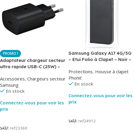
Samsung Galaxy A17 4G/5G
– Etui Folio à Clapet – Noir –
Adaptateur chargeur secteur
AirBook – Phonit
ultra rapide USB-C (25W) –
Protections
,
Housse à clapet
Noir – Original Samsung EP-
Phonit
Accessoires
,
Chargeurs secteur
TA800
En stock
Samsung
En stock
Connectez-vous pour voir les
prix
Connectez-vous pour voir les
prix
Lire La Suite
Lire La Suite
SKU:
ref24912
SKU:
ref23369