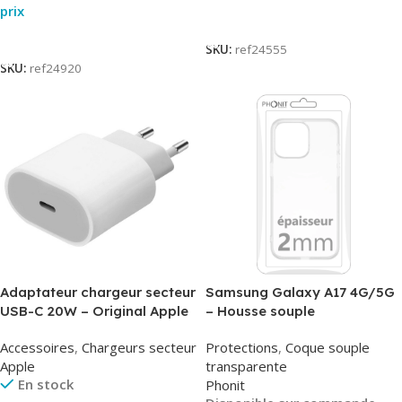
prix
Lire La Suite
Lire La Suite
SKU:
ref24555
SKU:
ref24920
Adaptateur chargeur secteur
Samsung Galaxy A17 4G/5G
USB-C 20W – Original Apple
– Housse souple
MUVV3ZM/MHJE3ZM – Bulk
transparente – 2mm – Phonit
Accessoires
,
Chargeurs secteur
Protections
,
Coque souple
Apple
transparente
En stock
Phonit