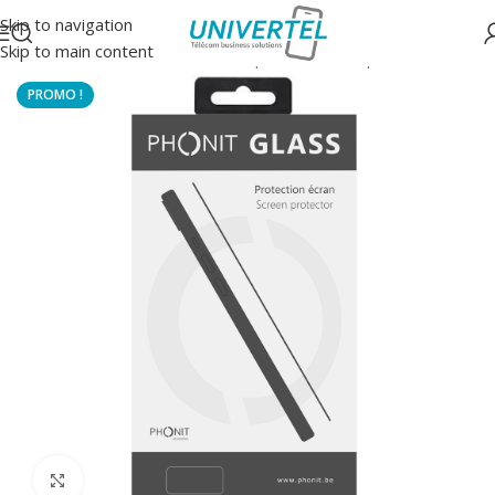
Skip to navigation
Skip to main content
Accueil
/
Protections
/
Verre trempé 2.5D classique
Click to enlarge