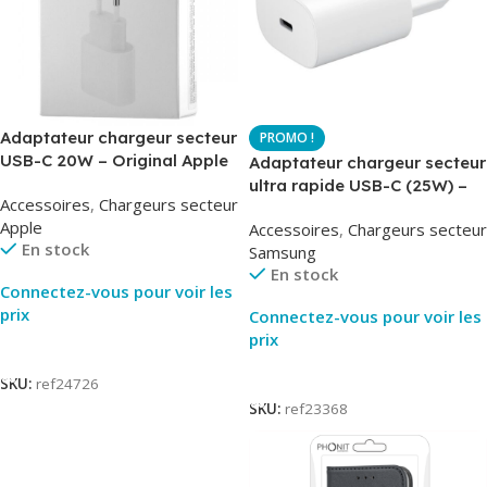
Adaptateur chargeur secteur
USB-C 20W – Original Apple
Adaptateur chargeur secteur
MUVV3ZM – Packaging
ultra rapide USB-C (25W) –
Accessoires
,
Chargeurs secteur
Original
Blanc – Original Samsung
Apple
Accessoires
,
Chargeurs secteur
EP-TA800
En stock
Samsung
En stock
Connectez-vous pour voir les
prix
Connectez-vous pour voir les
prix
Lire La Suite
Lire La Suite
SKU:
ref24726
SKU:
ref23368