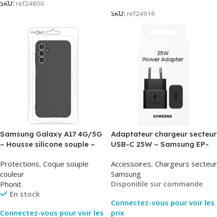
SKU:
ref24800
SKU:
ref24916
Samsung Galaxy A17 4G/5G
Adaptateur chargeur secteur
– Housse silicone souple –
USB-C 25W – Samsung EP-
Noir – Phonit
T2510NBE – Noir –
Protections
,
Coque souple
Accessoires
,
Chargeurs secteur
Packaging Original
couleur
Samsung
Disponible sur commande
Phonit
En stock
Connectez-vous pour voir les
Connectez-vous pour voir les
prix