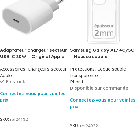
Adaptateur chargeur secteur
Samsung Galaxy A17 4G/5G
USB-C 20W – Original Apple
– Housse souple
MUVV3ZM/MHJE3ZM – Bulk
transparente – 2mm – Phonit
Accessoires
,
Chargeurs secteur
Protections
,
Coque souple
Apple
transparente
En stock
Phonit
Disponible sur commande
Connectez-vous pour voir les
prix
Connectez-vous pour voir les
prix
Lire La Suite
Lire La Suite
SKU:
ref24182
SKU:
ref24922