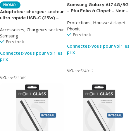
Samsung Galaxy A17 4G/5G
– Etui Folio à Clapet – Noir –
Adaptateur chargeur secteur
AirBook – Phonit
ultra rapide USB-C (25W) –
Protections
,
Housse à clapet
Noir – Original Samsung EP-
Phonit
Accessoires
,
Chargeurs secteur
TA800
En stock
Samsung
En stock
Connectez-vous pour voir les
prix
Connectez-vous pour voir les
prix
Lire La Suite
Lire La Suite
SKU:
ref24912
SKU:
ref23369