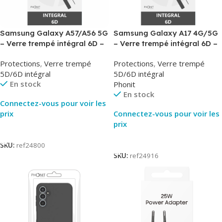
Samsung Galaxy A57/A56 5G
Samsung Galaxy A17 4G/5G
– Verre trempé intégral 6D –
– Verre trempé intégral 6D –
Phonit
Phonit
Protections
,
Verre trempé
Protections
,
Verre trempé
5D/6D intégral
5D/6D intégral
En stock
Phonit
En stock
Connectez-vous pour voir les
prix
Connectez-vous pour voir les
prix
Lire La Suite
Lire La Suite
SKU:
ref24800
SKU:
ref24916