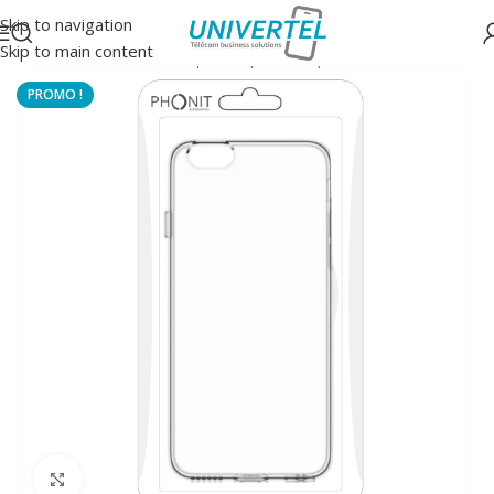
Skip to navigation
Skip to main content
Accueil
/
Protections
/
Coque souple transparente
Click to enlarge