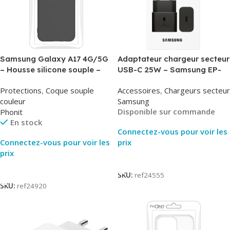
Samsung Galaxy A17 4G/5G
Adaptateur chargeur secteur
– Housse silicone souple –
USB-C 25W – Samsung EP-
Noir – Phonit
T2510NBE – Noir –
Protections
,
Coque souple
Accessoires
,
Chargeurs secteur
Packaging Original
couleur
Samsung
Disponible sur commande
Phonit
En stock
Connectez-vous pour voir les
Connectez-vous pour voir les
prix
prix
Lire La Suite
Lire La Suite
SKU:
ref24555
SKU:
ref24920