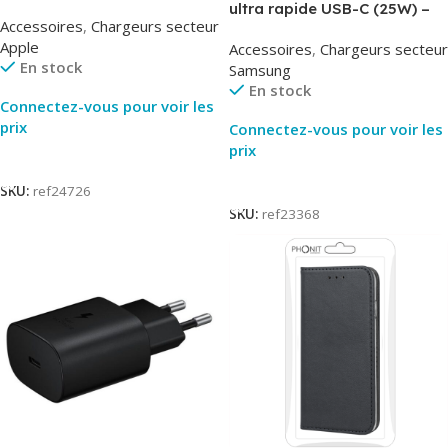
MUVV3ZM – Packaging
ultra rapide USB-C (25W) –
Accessoires
,
Chargeurs secteur
Original
Blanc – Original Samsung
Apple
Accessoires
,
Chargeurs secteur
EP-TA800
En stock
Samsung
En stock
Connectez-vous pour voir les
prix
Connectez-vous pour voir les
prix
Lire La Suite
Lire La Suite
SKU:
ref24726
SKU:
ref23368