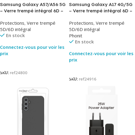
Samsung Galaxy A57/A56 5G
Samsung Galaxy A17 4G/5G
– Verre trempé intégral 6D –
– Verre trempé intégral 6D –
Phonit
Phonit
Protections
,
Verre trempé
Protections
,
Verre trempé
5D/6D intégral
5D/6D intégral
En stock
Phonit
En stock
Connectez-vous pour voir les
prix
Connectez-vous pour voir les
prix
Lire La Suite
Lire La Suite
SKU:
ref24800
SKU:
ref24916