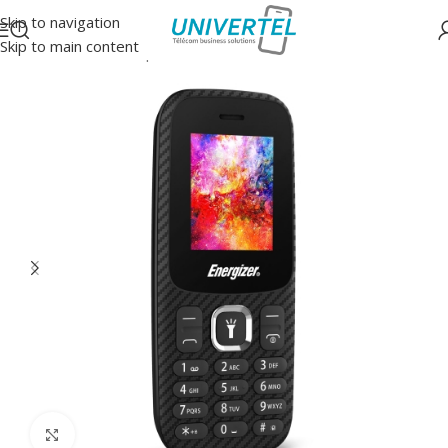
Skip to navigation
Skip to main content
Accueil
/
GSM/Smartphones/Tablettes
/
GSM
Click to enlarge