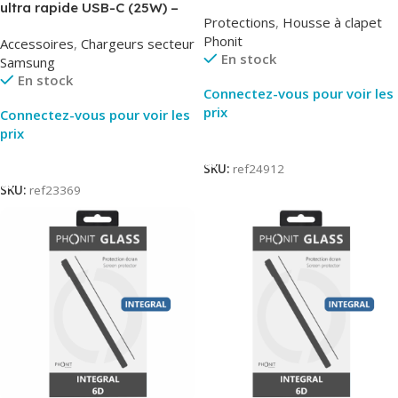
AirBook – Phonit
ultra rapide USB-C (25W) –
Protections
,
Housse à clapet
Noir – Original Samsung EP-
Phonit
Accessoires
,
Chargeurs secteur
TA800
En stock
Samsung
En stock
Connectez-vous pour voir les
prix
Connectez-vous pour voir les
prix
Lire La Suite
Lire La Suite
SKU:
ref24912
SKU:
ref23369