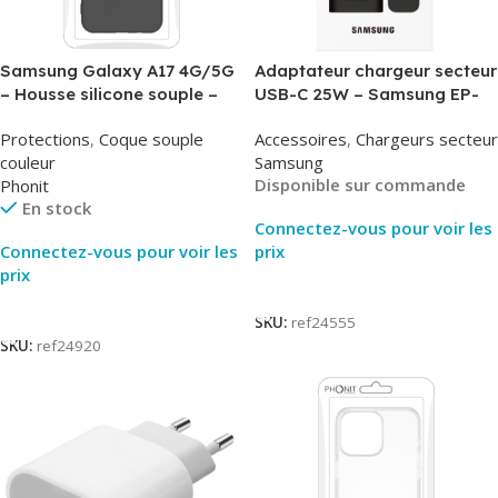
Samsung Galaxy A17 4G/5G
Adaptateur chargeur secteur
– Housse silicone souple –
USB-C 25W – Samsung EP-
Noir – Phonit
T2510NBE – Noir –
Protections
,
Coque souple
Accessoires
,
Chargeurs secteur
Packaging Original
couleur
Samsung
Disponible sur commande
Phonit
En stock
Connectez-vous pour voir les
Connectez-vous pour voir les
prix
prix
Lire La Suite
Lire La Suite
SKU:
ref24555
SKU:
ref24920