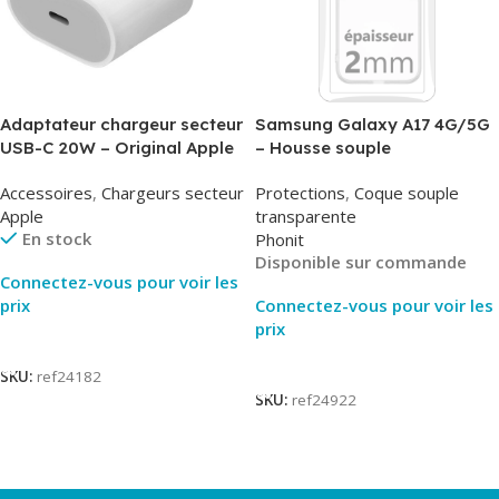
Adaptateur chargeur secteur
Samsung Galaxy A17 4G/5G
USB-C 20W – Original Apple
– Housse souple
MUVV3ZM/MHJE3ZM – Bulk
transparente – 2mm – Phonit
Accessoires
,
Chargeurs secteur
Protections
,
Coque souple
Apple
transparente
En stock
Phonit
Disponible sur commande
Connectez-vous pour voir les
prix
Connectez-vous pour voir les
prix
Lire La Suite
Lire La Suite
SKU:
ref24182
SKU:
ref24922