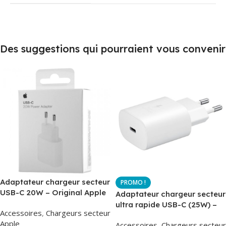
Des suggestions qui pourraient vous convenir
Adaptateur chargeur secteur
USB-C 20W – Original Apple
Adaptateur chargeur secteur
MUVV3ZM – Packaging
ultra rapide USB-C (25W) –
Accessoires
,
Chargeurs secteur
Original
Blanc – Original Samsung
Apple
Accessoires
,
Chargeurs secteur
EP-TA800