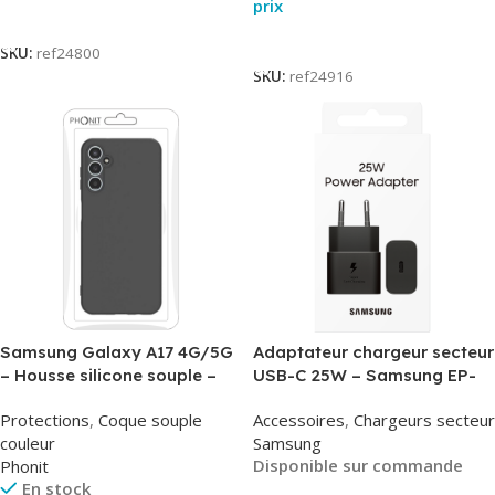
prix
Lire La Suite
Lire La Suite
SKU:
ref24800
SKU:
ref24916
Samsung Galaxy A17 4G/5G
Adaptateur chargeur secteur
– Housse silicone souple –
USB-C 25W – Samsung EP-
Noir – Phonit
T2510NBE – Noir –
Protections
,
Coque souple
Accessoires
,
Chargeurs secteur
Packaging Original
couleur
Samsung
Disponible sur commande
Phonit
En stock