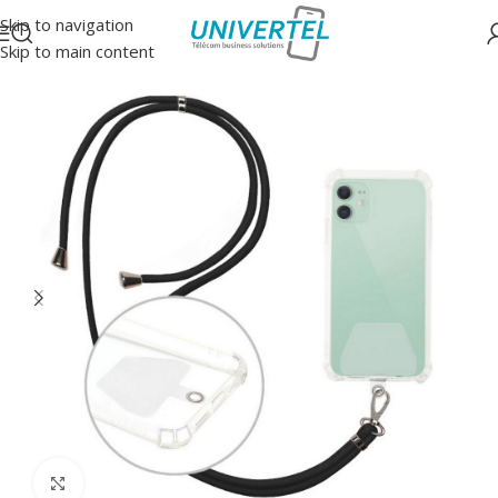
Skip to navigation
Skip to main content
Accueil
/
Accessoires
/
Cordons
Click to enlarge