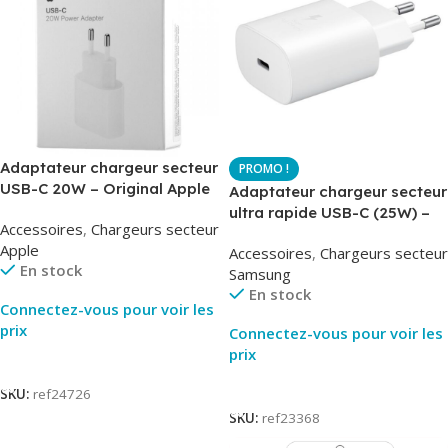
Adaptateur chargeur secteur
USB-C 20W – Original Apple
Adaptateur chargeur secteur
MUVV3ZM – Packaging
ultra rapide USB-C (25W) –
Accessoires
,
Chargeurs secteur
Original
Blanc – Original Samsung
Apple
Accessoires
,
Chargeurs secteur
EP-TA800
En stock
Samsung
En stock
Connectez-vous pour voir les
prix
Connectez-vous pour voir les
prix
Lire La Suite
Lire La Suite
SKU:
ref24726
SKU:
ref23368