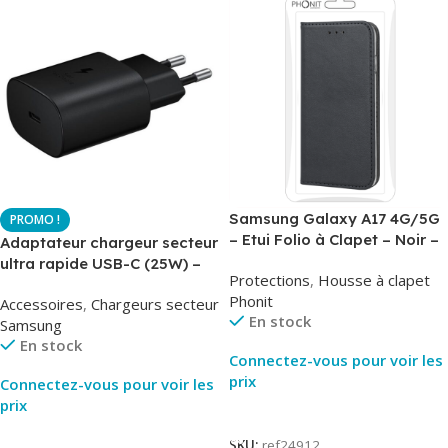
Samsung Galaxy A17 4G/5G
– Etui Folio à Clapet – Noir –
Adaptateur chargeur secteur
AirBook – Phonit
ultra rapide USB-C (25W) –
Protections
,
Housse à clapet
Noir – Original Samsung EP-
Phonit
Accessoires
,
Chargeurs secteur
TA800
En stock
Samsung
En stock
Connectez-vous pour voir les
prix
Connectez-vous pour voir les
prix
Lire La Suite
Lire La Suite
SKU:
ref24912