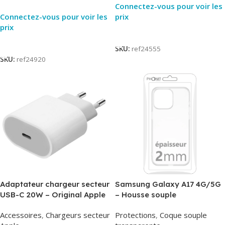
Connectez-vous pour voir les
Connectez-vous pour voir les
prix
prix
Lire La Suite
Lire La Suite
SKU:
ref24555
SKU:
ref24920
Adaptateur chargeur secteur
Samsung Galaxy A17 4G/5G
USB-C 20W – Original Apple
– Housse souple
MUVV3ZM/MHJE3ZM – Bulk
transparente – 2mm – Phonit
Accessoires
,
Chargeurs secteur
Protections
,
Coque souple