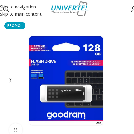
Skip to navigation
Skip to main content
Accueil
/
Accessoires
/
Mémoire
Click to enlarge