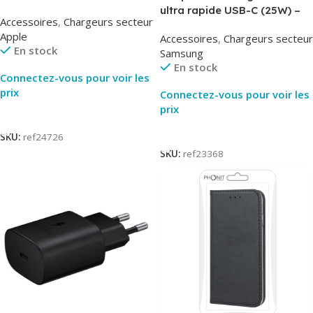
MUVV3ZM – Packaging
ultra rapide USB-C (25W) –
Accessoires
,
Chargeurs secteur
Original
Blanc – Original Samsung
Apple
Accessoires
,
Chargeurs secteur
EP-TA800
En stock
Samsung
En stock
Connectez-vous pour voir les
prix
Connectez-vous pour voir les
prix
Lire La Suite
Lire La Suite
SKU:
ref24726
SKU:
ref23368