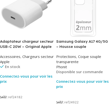
Adaptateur chargeur secteur
Samsung Galaxy A17 4G/5G
USB-C 20W – Original Apple
– Housse souple
MUVV3ZM/MHJE3ZM – Bulk
transparente – 2mm – Phonit
Accessoires
,
Chargeurs secteur
Protections
,
Coque souple
Apple
transparente
En stock
Phonit
Disponible sur commande
Connectez-vous pour voir les
prix
Connectez-vous pour voir les
prix
Lire La Suite
Lire La Suite
SKU:
ref24182
SKU:
ref24922