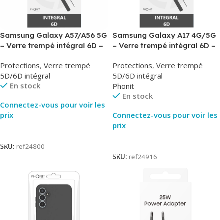
Samsung Galaxy A57/A56 5G
Samsung Galaxy A17 4G/5G
– Verre trempé intégral 6D –
– Verre trempé intégral 6D –
Phonit
Phonit
Protections
,
Verre trempé
Protections
,
Verre trempé
5D/6D intégral
5D/6D intégral
En stock
Phonit
En stock
Connectez-vous pour voir les
prix
Connectez-vous pour voir les
prix
Lire La Suite
Lire La Suite
SKU:
ref24800
SKU:
ref24916