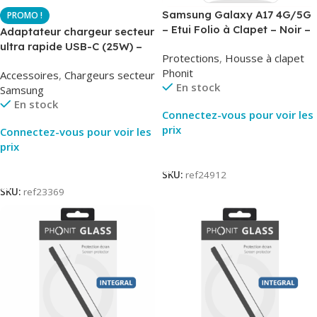
Samsung Galaxy A17 4G/5G
– Etui Folio à Clapet – Noir –
Adaptateur chargeur secteur
AirBook – Phonit
ultra rapide USB-C (25W) –
Protections
,
Housse à clapet
Noir – Original Samsung EP-
Phonit
Accessoires
,
Chargeurs secteur
TA800
En stock
Samsung
En stock
Connectez-vous pour voir les
prix
Connectez-vous pour voir les
prix
Lire La Suite
Lire La Suite
SKU:
ref24912
SKU:
ref23369