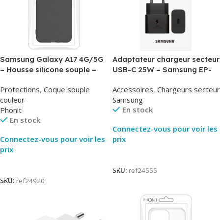
Samsung Galaxy A17 4G/5G
Adaptateur chargeur secteur
– Housse silicone souple –
USB-C 25W – Samsung EP-
Noir – Phonit
T2510NBE – Noir –
Protections
,
Coque souple
Accessoires
,
Chargeurs secteur
Packaging Original
couleur
Samsung
En stock
Phonit
En stock
Connectez-vous pour voir les
Connectez-vous pour voir les
prix
prix
Lire La Suite
Lire La Suite
SKU:
ref24555
SKU:
ref24920