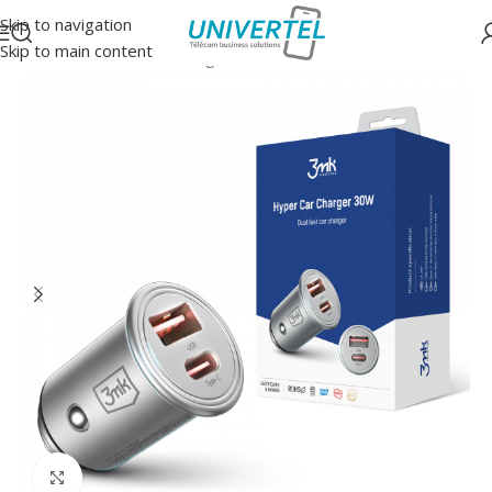
Skip to navigation
Skip to main content
Accueil
/
Accessoires
/
Chargeurs auto
Click to enlarge