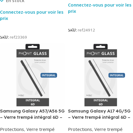
En stock
Connectez-vous pour voir les
prix
Connectez-vous pour voir les
prix
Lire La Suite
Lire La Suite
SKU:
ref24912
SKU:
ref23369
Samsung Galaxy A57/A56 5G
Samsung Galaxy A17 4G/5G
– Verre trempé intégral 6D –
– Verre trempé intégral 6D –
Phonit
Phonit
Protections
,
Verre trempé
Protections
,
Verre trempé