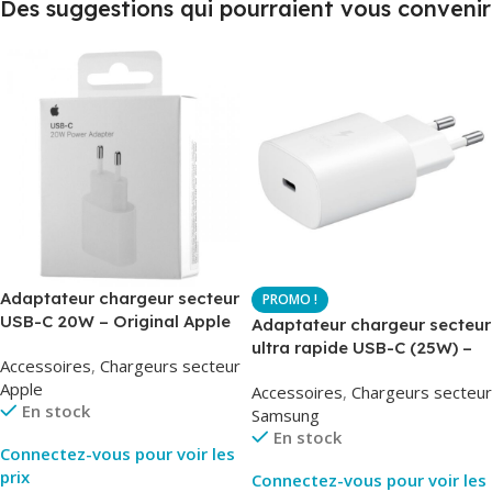
Des suggestions qui pourraient vous convenir
Adaptateur chargeur secteur
USB-C 20W – Original Apple
Adaptateur chargeur secteur
MUVV3ZM – Packaging
ultra rapide USB-C (25W) –
Accessoires
,
Chargeurs secteur
Original
Blanc – Original Samsung
Apple
Accessoires
,
Chargeurs secteur
EP-TA800
En stock
Samsung
En stock
Connectez-vous pour voir les
prix
Connectez-vous pour voir les