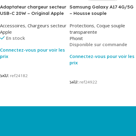
Adaptateur chargeur secteur
Samsung Galaxy A17 4G/5G
USB-C 20W – Original Apple
– Housse souple
MUVV3ZM/MHJE3ZM – Bulk
transparente – 2mm – Phonit
Accessoires
,
Chargeurs secteur
Protections
,
Coque souple
Apple
transparente
En stock
Phonit
Disponible sur commande
Connectez-vous pour voir les
prix
Connectez-vous pour voir les
prix
Lire La Suite
Lire La Suite
SKU:
ref24182
SKU:
ref24922