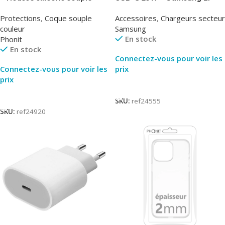
Noir – Phonit
T2510NBE – Noir –
Protections
,
Coque souple
Accessoires
,
Chargeurs secteur
Packaging Original
couleur
Samsung
En stock
Phonit
En stock
Connectez-vous pour voir les
Connectez-vous pour voir les
prix
prix
Lire La Suite
Lire La Suite
SKU:
ref24555
SKU:
ref24920