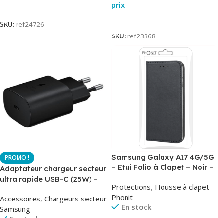
prix
Lire La Suite
Lire La Suite
SKU:
ref24726
SKU:
ref23368
Samsung Galaxy A17 4G/5G
– Etui Folio à Clapet – Noir –
Adaptateur chargeur secteur
AirBook – Phonit
ultra rapide USB-C (25W) –
Protections
,
Housse à clapet
Noir – Original Samsung EP-
Phonit
Accessoires
,
Chargeurs secteur
TA800
En stock
Samsung