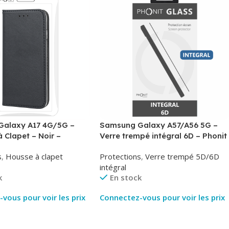
alaxy A17 4G/5G –
Samsung Galaxy A57/A56 5G –
à Clapet – Noir –
Verre trempé intégral 6D – Phonit
Phonit
s
,
Housse à clapet
Protections
,
Verre trempé 5D/6D
intégral
k
En stock
vous pour voir les prix
Connectez-vous pour voir les prix
ite
Lire La Suite