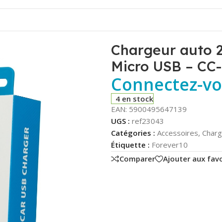
+ Câble USB vers Micro USB – CC-02 – Forever
Chargeur auto 
Micro USB – CC-
Connectez-vou
4 en stock
EAN:
5900495647139
UGS :
ref23043
Catégories :
Accessoires
,
Charg
Étiquette :
Forever10
Comparer
Ajouter aux favo