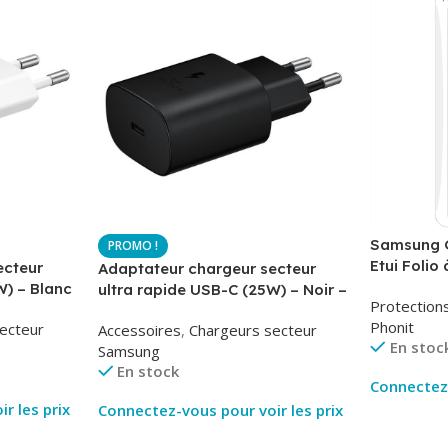
Samsung G
Etui Folio 
ecteur
Adaptateur chargeur secteur
AirBook – 
W) – Blanc
ultra rapide USB-C (25W) – Noir –
Protection
-TA800
Original Samsung EP-TA800
Phonit
ecteur
Accessoires
,
Chargeurs secteur
En stoc
Samsung
En stock
Connectez-
r les prix
Connectez-vous pour voir les prix
Lire La Su
Lire La Suite