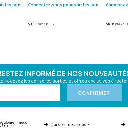
r les prix
Connectez-vous pour voir les prix
Connectez-
Lire La Suite
Lire La Su
SKU:
ref24555
SKU:
ref241
RESTEZ INFORMÉ DE NOS NOUVEAUTÉ
, recevez les dernières sorties et offres exclusives directem
CONFIRMER
également nous
Qui sommes-nous ?
ver sur :