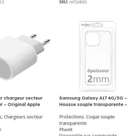
12
SKU:
ref24800
r chargeur secteur
Samsung Galaxy A17 4G/5G –
 – Original Apple
Housse souple transparente –
MHJE3ZM – Bulk
2mm – Phonit
s
,
Chargeurs secteur
Protections
,
Coque souple
transparente
k
Phonit
Disponible sur commande