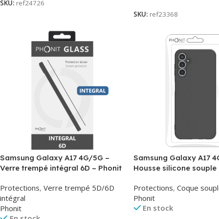
SKU:
ref24726
SKU:
ref23368
Samsung Galaxy A17 4G/5G –
Samsung Galaxy A17 4
Verre trempé intégral 6D – Phonit
Housse silicone souple 
Phonit
Protections
,
Verre trempé 5D/6D
Protections
,
Coque soupl
intégral
Phonit
En stock
Phonit
En stock