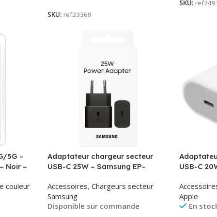
SKU:
ref249
SKU:
ref23369
G/5G –
Adaptateur chargeur secteur
Adaptateu
– Noir –
USB-C 25W – Samsung EP-
USB-C 20W
T2510NBE – Noir – Packaging
MUVV3ZM/
e couleur
Accessoires
,
Chargeurs secteur
Accessoire
Original
Samsung
Apple
Disponible sur commande
En stoc