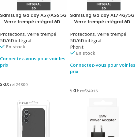
Samsung Galaxy A57/A56 5G
Samsung Galaxy A17 4G/5G
– Verre trempé intégral 6D –
– Verre trempé intégral 6D –
Phonit
Phonit
Protections
,
Verre trempé
Protections
,
Verre trempé
5D/6D intégral
5D/6D intégral
En stock
Phonit
En stock
Connectez-vous pour voir les
prix
Connectez-vous pour voir les
prix
Lire La Suite
Lire La Suite
SKU:
ref24800
SKU:
ref24916