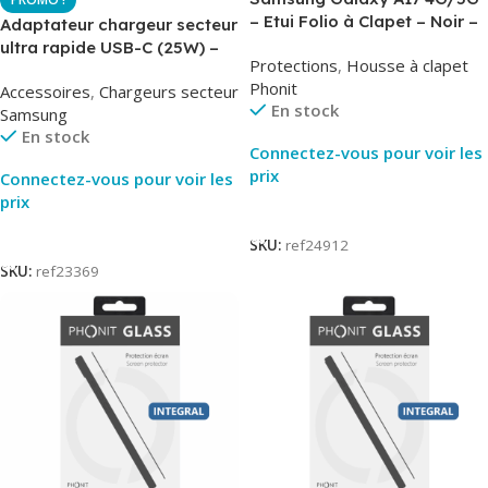
– Etui Folio à Clapet – Noir –
Adaptateur chargeur secteur
AirBook – Phonit
ultra rapide USB-C (25W) –
Protections
,
Housse à clapet
Noir – Original Samsung EP-
Phonit
Accessoires
,
Chargeurs secteur
TA800
En stock
Samsung
En stock
Connectez-vous pour voir les
prix
Connectez-vous pour voir les
prix
Lire La Suite
Lire La Suite
SKU:
ref24912
SKU:
ref23369