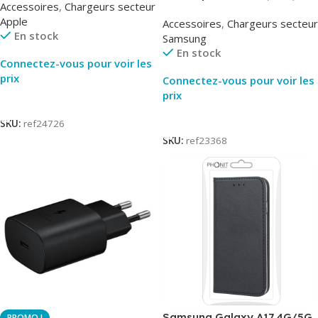
Accessoires
,
Chargeurs secteur
Original
Blanc – Original Samsung
Apple
Accessoires
,
Chargeurs secteur
EP-TA800
En stock
Samsung
En stock
Connectez-vous pour voir les
prix
Connectez-vous pour voir les
prix
Lire La Suite
Lire La Suite
SKU:
ref24726
SKU:
ref23368
Samsung Galaxy A17 4G/5G