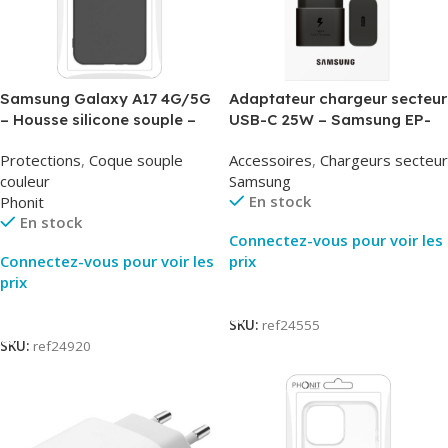
Samsung Galaxy A17 4G/5G
Adaptateur chargeur secteur
– Housse silicone souple –
USB-C 25W – Samsung EP-
Noir – Phonit
T2510NBE – Noir –
Protections
,
Coque souple
Accessoires
,
Chargeurs secteur
Packaging Original
couleur
Samsung
En stock
Phonit
En stock
Connectez-vous pour voir les
Connectez-vous pour voir les
prix
prix
Lire La Suite
Lire La Suite
SKU:
ref24555
SKU:
ref24920