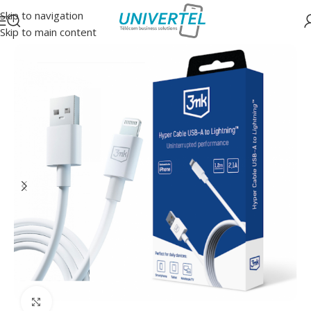
Skip to navigation
Skip to main content
Accueil
/
Accessoires
/
Câbles
Click to enlarge