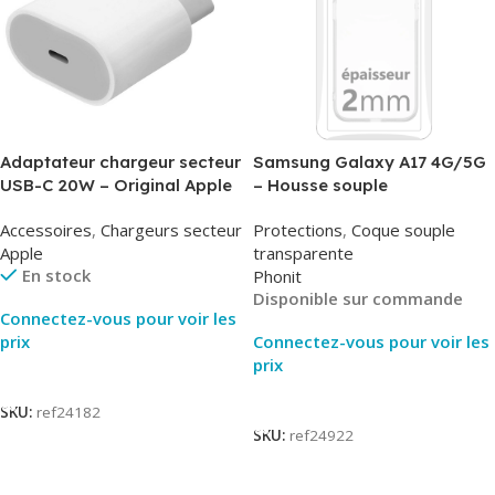
Adaptateur chargeur secteur
Samsung Galaxy A17 4G/5G
USB-C 20W – Original Apple
– Housse souple
MUVV3ZM/MHJE3ZM – Bulk
transparente – 2mm – Phonit
Accessoires
,
Chargeurs secteur
Protections
,
Coque souple
Apple
transparente
En stock
Phonit
Disponible sur commande
Connectez-vous pour voir les
prix
Connectez-vous pour voir les
prix
Lire La Suite
Lire La Suite
SKU:
ref24182
SKU:
ref24922