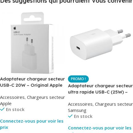
Des suggestions qui pourraient vous convenir
Adaptateur chargeur secteur
USB-C 20W – Original Apple
Adaptateur chargeur secteur
MUVV3ZM – Packaging
ultra rapide USB-C (25W) –
Accessoires
,
Chargeurs secteur
Original
Blanc – Original Samsung
Apple
Accessoires
,
Chargeurs secteur
EP-TA800
En stock
Samsung
En stock
Connectez-vous pour voir les
prix
Connectez-vous pour voir les