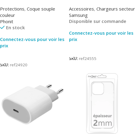
Noir – Phonit
T2510NBE – Noir –
Protections
,
Coque souple
Accessoires
,
Chargeurs secteur
Packaging Original
couleur
Samsung
Disponible sur commande
Phonit
En stock
Connectez-vous pour voir les
Connectez-vous pour voir les
prix
prix
Lire La Suite
Lire La Suite
SKU:
ref24555
SKU:
ref24920