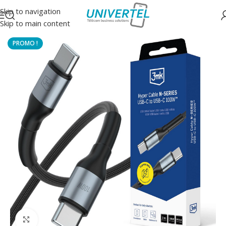
Skip to navigation
Skip to main content
Accueil
/
Accessoires
/
Câbles
Click to enlarge