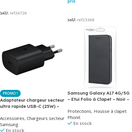
prix
Lire La Suite
Lire La Suite
SKU:
ref24726
SKU:
ref23368
Samsung Galaxy A17 4G/5G
– Etui Folio à Clapet – Noir –
Adaptateur chargeur secteur
AirBook – Phonit
ultra rapide USB-C (25W) –
Protections
,
Housse à clapet
Noir – Original Samsung EP-
Phonit
Accessoires
,
Chargeurs secteur
TA800
En stock
Samsung
En stock