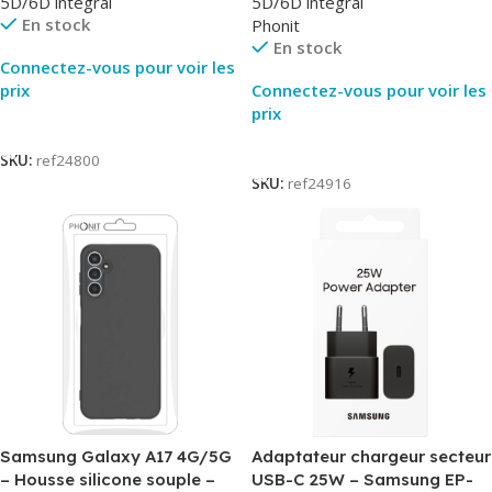
5D/6D intégral
5D/6D intégral
En stock
Phonit
En stock
Connectez-vous pour voir les
prix
Connectez-vous pour voir les
prix
Lire La Suite
Lire La Suite
SKU:
ref24800
SKU:
ref24916
Samsung Galaxy A17 4G/5G
Adaptateur chargeur secteur
– Housse silicone souple –
USB-C 25W – Samsung EP-