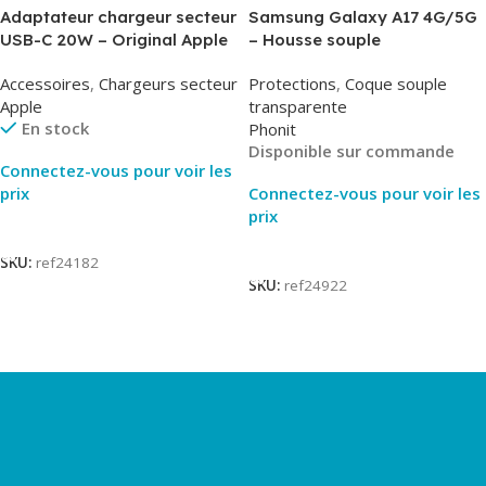
Adaptateur chargeur secteur
Samsung Galaxy A17 4G/5G
USB-C 20W – Original Apple
– Housse souple
MUVV3ZM/MHJE3ZM – Bulk
transparente – 2mm – Phonit
Accessoires
,
Chargeurs secteur
Protections
,
Coque souple
Apple
transparente
En stock
Phonit
Disponible sur commande
Connectez-vous pour voir les
prix
Connectez-vous pour voir les
prix
Lire La Suite
Lire La Suite
SKU:
ref24182
SKU:
ref24922