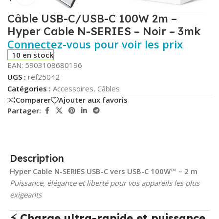
Câble USB-C/USB-C 100W 2m –
Hyper Cable N-SERIES – Noir – 3mk
Connectez-vous pour voir les prix
10 en stock
EAN:
5903108680196
UGS :
ref25042
Catégories :
Accessoires
,
Câbles
Comparer
Ajouter aux favoris
Partager:
Description
Hyper Cable N-SERIES USB-C vers USB-C 100W™ – 2 m
Puissance, élégance et liberté pour vos appareils les plus
exigeants
⚡ Charge ultra-rapide et puissance