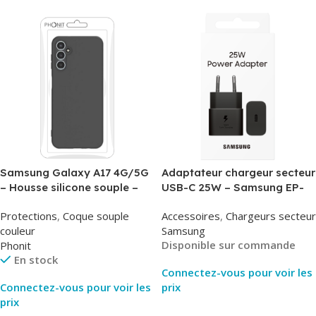
Samsung Galaxy A17 4G/5G
Adaptateur chargeur secteur
– Housse silicone souple –
USB-C 25W – Samsung EP-
Noir – Phonit
T2510NBE – Noir –
Protections
,
Coque souple
Accessoires
,
Chargeurs secteur
Packaging Original
couleur
Samsung
Disponible sur commande
Phonit
En stock
Connectez-vous pour voir les
Connectez-vous pour voir les
prix
prix
Lire La Suite