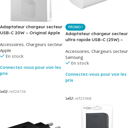
Adaptateur chargeur secteur
USB-C 20W – Original Apple
Adaptateur chargeur secteur
MUVV3ZM – Packaging
ultra rapide USB-C (25W) –
Accessoires
,
Chargeurs secteur
Original
Blanc – Original Samsung
Apple
Accessoires
,
Chargeurs secteur
EP-TA800
En stock
Samsung
En stock
Connectez-vous pour voir les
prix
Connectez-vous pour voir les
prix
Lire La Suite
Lire La Suite
SKU:
ref24726
SKU:
ref23368