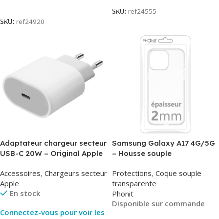
Lire La Suite
SKU:
ref24555
SKU:
ref24920
Adaptateur chargeur secteur
Samsung Galaxy A17 4G/5G
USB-C 20W – Original Apple
– Housse souple
MUVV3ZM/MHJE3ZM – Bulk
transparente – 2mm – Phonit
Accessoires
,
Chargeurs secteur
Protections
,
Coque souple
Apple
transparente
En stock
Phonit
Disponible sur commande
Connectez-vous pour voir les