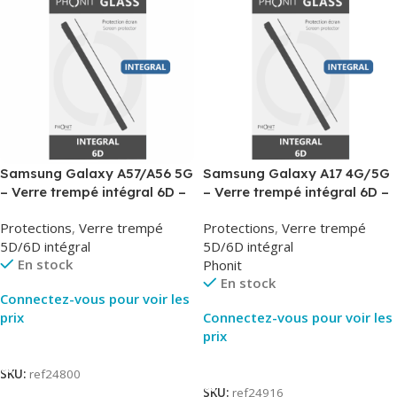
Samsung Galaxy A57/A56 5G
Samsung Galaxy A17 4G/5G
– Verre trempé intégral 6D –
– Verre trempé intégral 6D –
Phonit
Phonit
Protections
,
Verre trempé
Protections
,
Verre trempé
5D/6D intégral
5D/6D intégral
En stock
Phonit
En stock
Connectez-vous pour voir les
prix
Connectez-vous pour voir les
prix
Lire La Suite
Lire La Suite
SKU:
ref24800
SKU:
ref24916