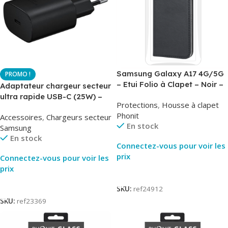
Samsung Galaxy A17 4G/5G
– Etui Folio à Clapet – Noir –
Adaptateur chargeur secteur
AirBook – Phonit
ultra rapide USB-C (25W) –
Protections
,
Housse à clapet
Noir – Original Samsung EP-
Phonit
Accessoires
,
Chargeurs secteur
TA800
En stock
Samsung
En stock
Connectez-vous pour voir les
prix
Connectez-vous pour voir les
prix
Lire La Suite
Lire La Suite
SKU:
ref24912
SKU:
ref23369