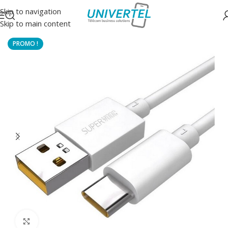
Skip to navigation
Skip to main content
Accueil
/
Accessoires
/
Câbles
Click to enlarge