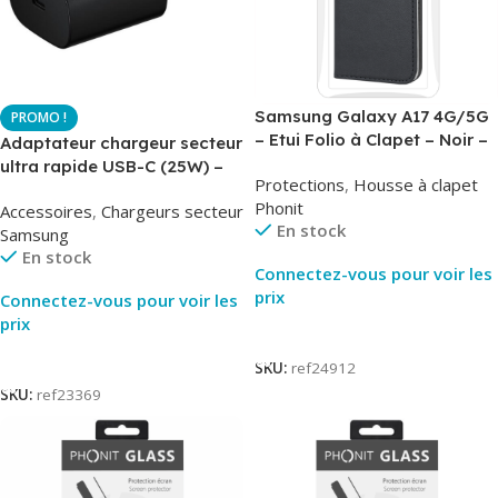
Samsung Galaxy A17 4G/5G
– Etui Folio à Clapet – Noir –
Adaptateur chargeur secteur
AirBook – Phonit
ultra rapide USB-C (25W) –
Protections
,
Housse à clapet
Noir – Original Samsung EP-
Phonit
Accessoires
,
Chargeurs secteur
TA800
En stock
Samsung
En stock
Connectez-vous pour voir les
prix
Connectez-vous pour voir les
prix
Lire La Suite
Lire La Suite
SKU:
ref24912
SKU:
ref23369