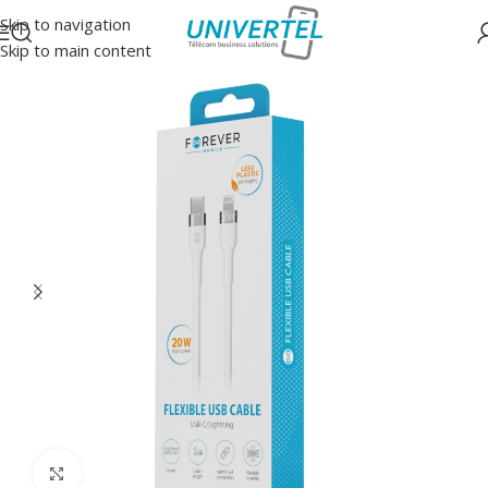
Skip to navigation
Skip to main content
Accueil
/
Accessoires
/
Câbles
Click to enlarge