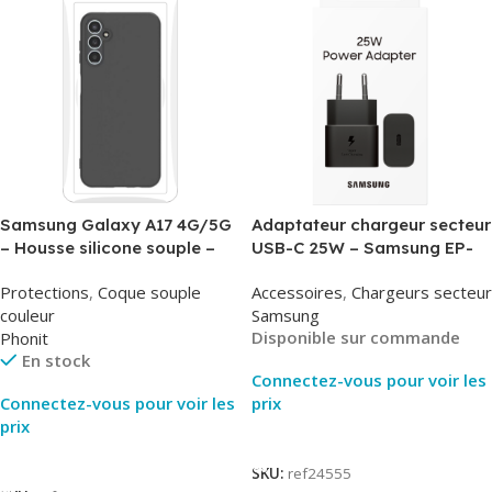
Samsung Galaxy A17 4G/5G
Adaptateur chargeur secteur
– Housse silicone souple –
USB-C 25W – Samsung EP-
Noir – Phonit
T2510NBE – Noir –
Protections
,
Coque souple
Accessoires
,
Chargeurs secteur
Packaging Original
couleur
Samsung
Disponible sur commande
Phonit
En stock
Connectez-vous pour voir les
Connectez-vous pour voir les
prix
prix
Lire La Suite
Lire La Suite
SKU:
ref24555