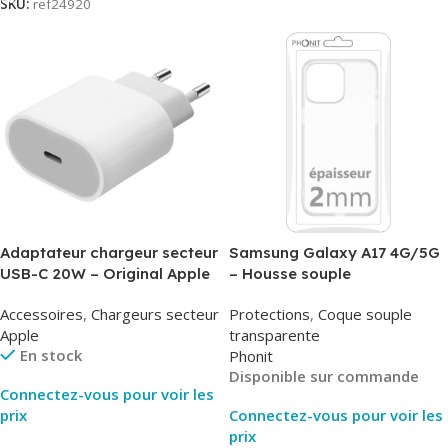
SKU:
ref24920
Adaptateur chargeur secteur
Samsung Galaxy A17 4G/5G
USB-C 20W – Original Apple
– Housse souple
MUVV3ZM/MHJE3ZM – Bulk
transparente – 2mm – Phonit
Accessoires
,
Chargeurs secteur
Protections
,
Coque souple
Apple
transparente
En stock
Phonit
Disponible sur commande
Connectez-vous pour voir les
prix
Connectez-vous pour voir les
prix
Lire La Suite