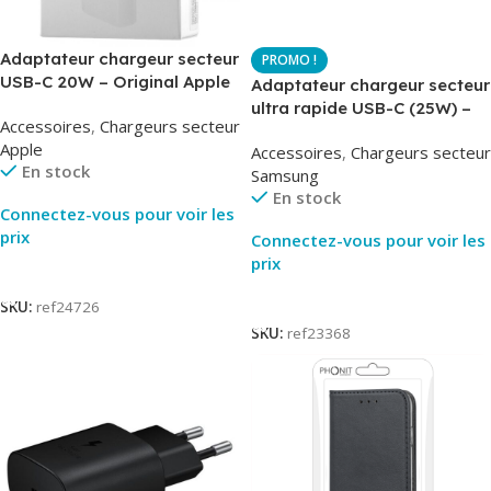
Adaptateur chargeur secteur
USB-C 20W – Original Apple
Adaptateur chargeur secteur
MUVV3ZM – Packaging
ultra rapide USB-C (25W) –
Accessoires
,
Chargeurs secteur
Original
Blanc – Original Samsung
Apple
Accessoires
,
Chargeurs secteur
EP-TA800
En stock
Samsung
En stock
Connectez-vous pour voir les
prix
Connectez-vous pour voir les
prix
Lire La Suite
Lire La Suite
SKU:
ref24726
SKU:
ref23368