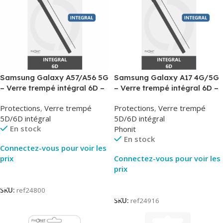
Samsung Galaxy A57/A56 5G
Samsung Galaxy A17 4G/5G
– Verre trempé intégral 6D –
– Verre trempé intégral 6D –
Phonit
Phonit
Protections
,
Verre trempé
Protections
,
Verre trempé
5D/6D intégral
5D/6D intégral
En stock
Phonit
En stock
Connectez-vous pour voir les
prix
Connectez-vous pour voir les
prix
Lire La Suite
Lire La Suite
SKU:
ref24800
SKU:
ref24916