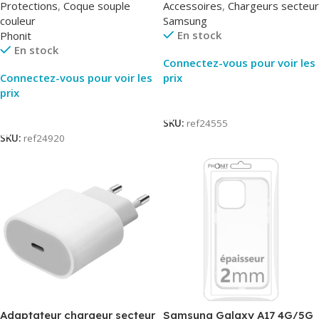
Protections
,
Coque souple
Accessoires
,
Chargeurs secteur
Packaging Original
couleur
Samsung
En stock
Phonit
En stock
Connectez-vous pour voir les
Connectez-vous pour voir les
prix
prix
Lire La Suite
Lire La Suite
SKU:
ref24555
SKU:
ref24920
Adaptateur chargeur secteur
Samsung Galaxy A17 4G/5G