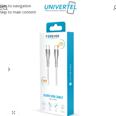
Skip to navigation
Skip to main content
Accueil
/
Accessoires
/
Câbles
Click to enlarge