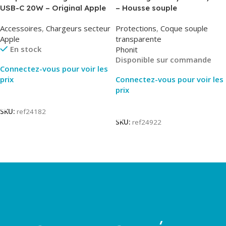
USB-C 20W – Original Apple
– Housse souple
MUVV3ZM/MHJE3ZM – Bulk
transparente – 2mm – Phonit
Accessoires
,
Chargeurs secteur
Protections
,
Coque souple
Apple
transparente
En stock
Phonit
Disponible sur commande
Connectez-vous pour voir les
prix
Connectez-vous pour voir les
prix
Lire La Suite
Lire La Suite
SKU:
ref24182
SKU:
ref24922