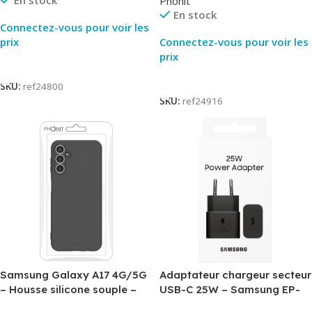
En stock
Phonit
En stock
Connectez-vous pour voir les
prix
Connectez-vous pour voir les
prix
Lire La Suite
Lire La Suite
SKU:
ref24800
SKU:
ref24916
Samsung Galaxy A17 4G/5G
Adaptateur chargeur secteur
– Housse silicone souple –
USB-C 25W – Samsung EP-
Noir – Phonit
T2510NBE – Noir –