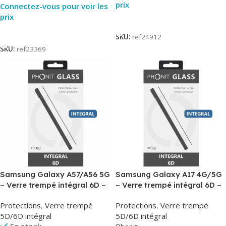
prix
Connectez-vous pour voir les
prix
Lire La Suite
Lire La Suite
SKU:
ref24912
SKU:
ref23369
Samsung Galaxy A57/A56 5G
Samsung Galaxy A17 4G/5G
– Verre trempé intégral 6D –
– Verre trempé intégral 6D –
Phonit
Phonit
Protections
,
Verre trempé
Protections
,
Verre trempé
5D/6D intégral
5D/6D intégral