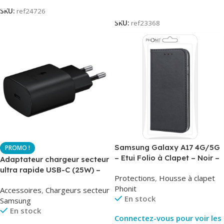
Lire La Suite
SKU:
ref24726
SKU:
ref23368
Samsung Galaxy A17 4G/5G
– Etui Folio à Clapet – Noir –
Adaptateur chargeur secteur
AirBook – Phonit
ultra rapide USB-C (25W) –
Protections
,
Housse à clapet
Noir – Original Samsung EP-
Phonit
Accessoires
,
Chargeurs secteur
TA800
En stock
Samsung
En stock
Connectez-vous pour voir les