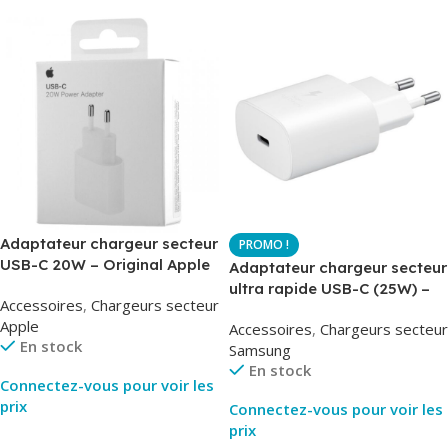
Adaptateur chargeur secteur
USB-C 20W – Original Apple
Adaptateur chargeur secteur
MUVV3ZM – Packaging
ultra rapide USB-C (25W) –
Accessoires
,
Chargeurs secteur
Original
Blanc – Original Samsung
Apple
Accessoires
,
Chargeurs secteur
EP-TA800
En stock
Samsung
En stock
Connectez-vous pour voir les
prix
Connectez-vous pour voir les
prix
Lire La Suite